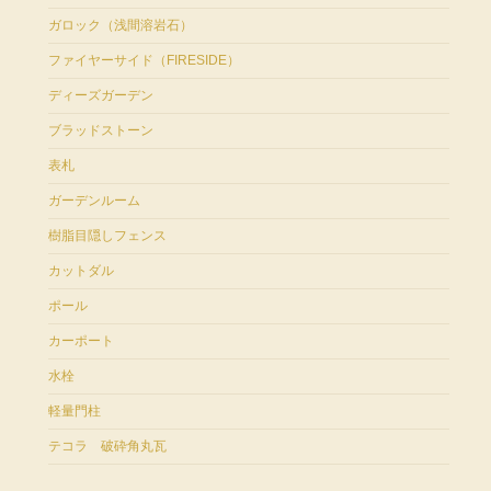
ガロック（浅間溶岩石）
ファイヤーサイド（FIRESIDE）
ディーズガーデン
ブラッドストーン
表札
ガーデンルーム
樹脂目隠しフェンス
カットダル
ポール
カーポート
水栓
軽量門柱
テコラ 破砕角丸瓦