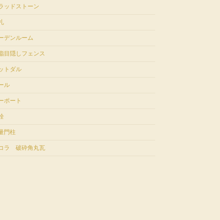
ラッドストーン
札
ーデンルーム
脂目隠しフェンス
ットダル
ール
ーポート
栓
量門柱
コラ 破砕角丸瓦