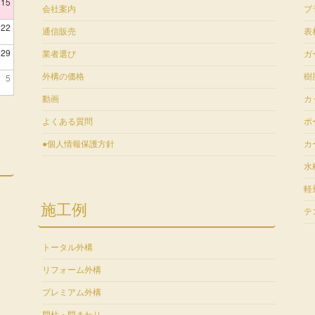
15
会社案内
ブ
22
通信販売
表
29
業者選び
ガ
5
外構の価格
樹
動画
カ
よくある質問
ポ
●個人情報保護方針
カ
水
軽
施工例
テ
トータル外構
リフォーム外構
プレミアム外構