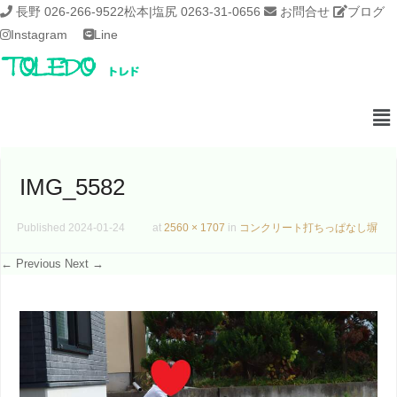
長野 026-266-9522
松本|塩尻 0263-31-0656
お問合せ
ブログ
Instagram
Line
IMG_5582
Published
2024-01-24
at
2560 × 1707
in
コンクリート打ちっぱなし塀
← Previous
Next →