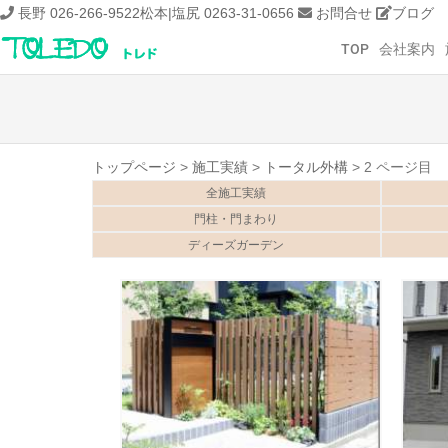
長野 026-266-9522
松本|塩尻 0263-31-0656
お問合せ
ブログ
TOP
会社案内
トップページ
>
施工実績
>
トータル外構
>
2 ページ目
全施工実績
門柱・門まわり
ディーズガーデン