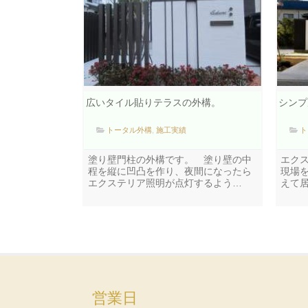
広いタイル貼りテラスの外構。
シンプ
トータル外構
,
施工実績
ト
塗り壁門柱の外構です。 塗り壁の中
エク
程を縦に凹凸を作り、夜間になったら
現場
エクステリア照明が点灯するよう…
えて
営業日