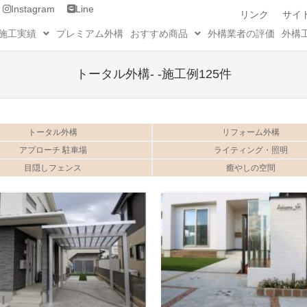
Instagram
Line
リンク
サイ
施工実績
プレミアム外構
おすすめ商品
外構業者の評価
外構
トータル外構- -施工例125件
トータル外構
リフォーム外構
アプローチ 駐車場
ライティング・照明
目隠しフェンス
癒やしの空間