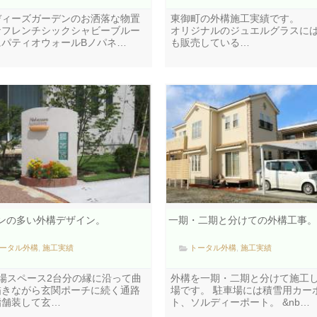
ディーズガーデンのお洒落な物置
東御町の外構施工実績です。
ナフレンチシックシャビーブルー
オリジナルのジュエルグラスに
にパティオウォールBノパネ…
も販売している…
ンの多い外構デザイン。
一期・二期と分けての外構工事。
ータル外構
,
施工実績
トータル外構
,
施工実績
場スペース2台分の縁に沿って曲
外構を一期・二期と分けて施工
描きながら玄関ポーチに続く通路
場です。 駐車場には積雪用カー
脂舗装して玄…
ト、ソルディーポート。 &nb…