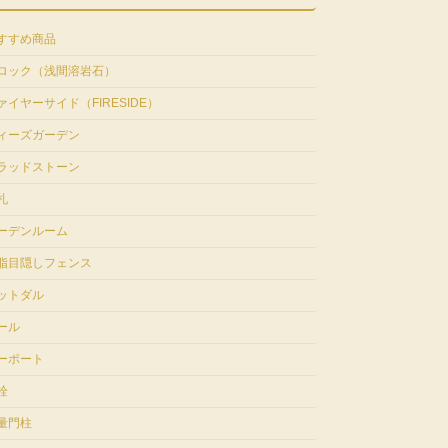
すすめ商品
ロック（浅間溶岩石）
ァイヤーサイド（FIRESIDE）
ィーズガーデン
ラッドストーン
札
ーデンルーム
脂目隠しフェンス
ットダル
ール
ーポート
栓
量門柱