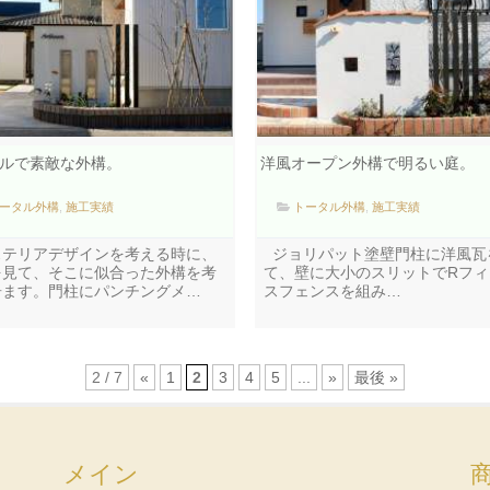
ルで素敵な外構。
洋風オープン外構で明るい庭。
ータル外構
,
施工実績
トータル外構
,
施工実績
ステリアデザインを考える時に、
ジョリパット塗壁門柱に洋風瓦
を見て、そこに似合った外構を考
て、壁に大小のスリットでRフィ
居ます。門柱にパンチングメ…
スフェンスを組み…
2 / 7
«
1
2
3
4
5
...
»
最後 »
メイン