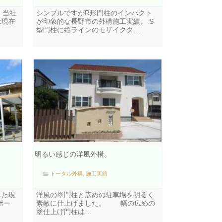
 当社
シンプルですがR形門柱のインパクト
は現在
が印象的な長野市の外構施工実績。 S
型門柱に縦ラインのモザイクタ…
明るい感じの洋風外構。
トータル外構
,
施工実績
した現
洋風の塗門柱と広めの駐車場を明るく
ポー
素敵に仕上げました。 幅の広めの
塗仕上げ門柱は…