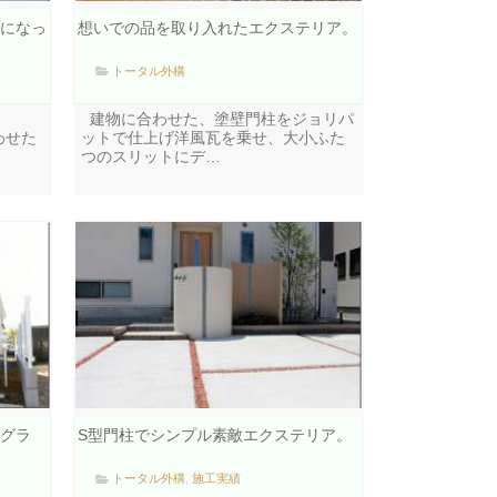
になっ
想いでの品を取り入れたエクステリア。
トータル外構
建物に合わせた、塗壁門柱をジョリパ
わせた
ットで仕上げ洋風瓦を乗せ、大小ふた
つのスリットにデ…
グラ
S型門柱でシンプル素敵エクステリア。
トータル外構
,
施工実績