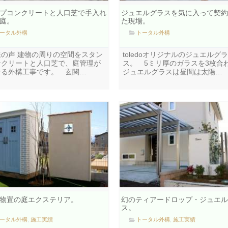
プコンクリートと人口芝で手入れ
ジュエルグラスを気に入って契約
庭。
た現場。
ータル外構
トータル外構
様の声 建物の周りの空間をスタン
toledoオリジナルのジュエルグラ
ンクリートと人口芝で、庭管理が
ス。 5ミリ厚のガラスを3枚合
なる外構工事です。 玄関…
ジュエルグラスは昼間は太陽…
物置の庭エクステリア。
幻のティアードロップ・ジュエル
ス。
ータル外構
,
施工実績
トータル外構
,
施工実績