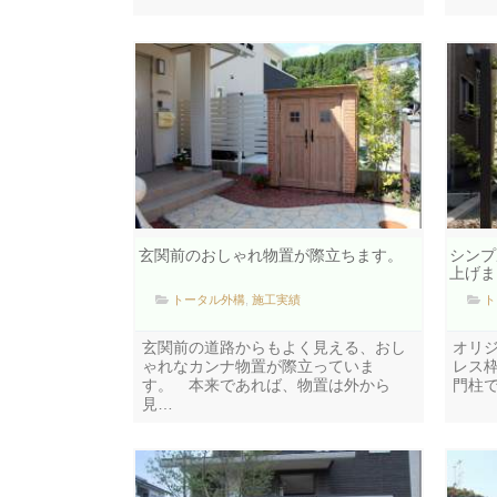
玄関前のおしゃれ物置が際立ちます。
シンプ
上げま
トータル外構
,
施工実績
ト
玄関前の道路からもよく見える、おし
オリ
ゃれなカンナ物置が際立っていま
レス
す。 本来であれば、物置は外から
門柱
見…