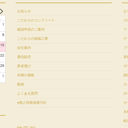
お知らせ
お
土
こだわりのコンクリート
ガ
1
確認申請のご案内
フ
8
こだわりの植栽工事
デ
15
会社案内
ブ
22
通信販売
表
29
業者選び
ガ
5
外構の価格
樹
動画
カ
よくある質問
ポ
●個人情報保護方針
カ
水
軽