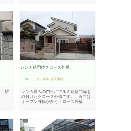
レンガ積門柱クローズ外構。
トータル外構
,
施工実績
路・駐
レンガ積みの門柱にアルミ鋳物門扉を
取付けたクローズ外構です。 近年は
オープン外構が多くクローズ外構…