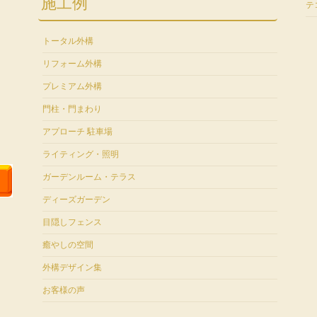
施工例
テ
トータル外構
リフォーム外構
プレミアム外構
門柱・門まわり
アプローチ 駐車場
ライティング・照明
ガーデンルーム・テラス
ディーズガーデン
目隠しフェンス
癒やしの空間
外構デザイン集
お客様の声