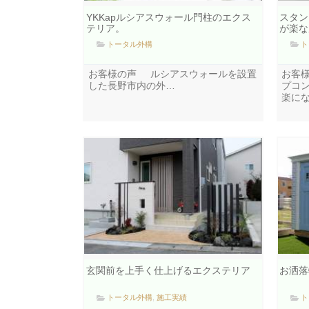
YKKapルシアスウォール門柱のエクス
スタン
テリア。
が楽な
トータル外構
ト
お客様の声 ルシアスウォールを設置
お客
した長野市内の外…
プコ
楽に
玄関前を上手く仕上げるエクステリア
お洒落
トータル外構
,
施工実績
ト