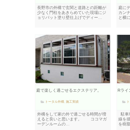
長野市の外構で玄関と道路との距離が
庭に
少なく門柱をあきらめていた現場にジ
カン
ョリパット塗り壁仕上げでディー…
と横
庭で楽しく過ごせるエクステリア。
Rライ
トータル外構
,
施工実績
ト
外構をして家の外で過ごせる時間が増
駐車
えると良いと思います。 ココマガ
線を
ーデンルームの…
を樹