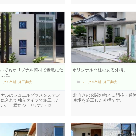
ルでもオリジナル商材で素敵に仕
オリジナル門柱のある外構。
した。
ータル外構
,
施工実績
トータル外構
,
施工実績
ジナルのジュエルグラスをステン
北向きの玄関の敷地に門柱・通
枠に入れて独立タイプで施工した
車場を施工した外構です。
でか。 横にジョリパツト塗…
…