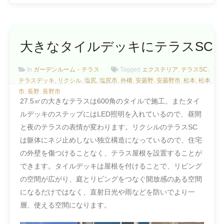
大きなタイルデッキにテラスSC
In
ガーデンルーム・テラス
Tagged
エクステリア
,
テラスSC
,
テラスデッキ
,
リクシル
,
塩尻
,
塩尻市
,
外構
,
安曇野
,
安曇野市
,
松本
,
松本
市
,
長野
,
長野市
27.5㎡の大きなテラスは600角のタイルで施工。またタイ
ルデッキのステップにはLED照明を入れているので、昼間
と夜のテラスの表情が変わります。リクシルのテラスSC
は躯体にネジ止めしない独立構造になっているので、住宅
の外壁を傷つけることなく、テラス屋根を設置することが
できます。タイルデッキは屋根を付けることで、リビング
の空間が広がり、庭とリビングをつなぐ開放感のある空間
になるだけではなく、直射日光や雨などを防いでより一
層、使える空間になります。