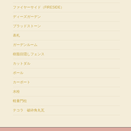
ファイヤーサイド（FIRESIDE）
ディーズガーデン
ブラッドストーン
表札
ガーデンルーム
樹脂目隠しフェンス
カットダル
ポール
カーポート
水栓
軽量門柱
テコラ 破砕角丸瓦