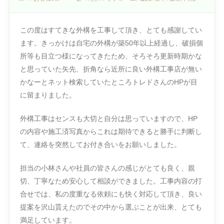
この度はすてきな外構を工事して頂き、とても感謝してい
ます。きっかけは自宅の外構が築50年以上経過し、破損個
所等も目立つ様になってきたため、そろそろ更新時期かな
と思っていた矢先、折角なら近所に良い外構工事店が無い
かなーとネット検索していたところトレドさんのHPが目
に留まりました。
外構工事はセンスも大切と自分は思っていますので、HP
の内容や施工済写真からこれは期待できると勝手に判断し
て、連絡を突然してお付き合いをお願いしました。
担当の小林さんや社員の皆さんの感じがとても良く、親
切、丁寧なため安心して相談ができました。工事内容の打
合せでは、私の度重なる依頼にも快く対応して頂き、良い
提案を沢山貰えたのでその中から選ぶことが出来、とても
満足しています。