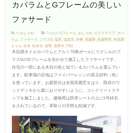
カバラムとGフレームの美しい
ファサード
In
おしゃれ
Tagged
Gフレーム
,
おしゃれ
,
エクステリア
,
カバ
ラム
,
ファサード
,
プラスG
,
塩尻
,
塩尻市
,
外構
,
安曇野
,
安曇野市
,
木目調
タイル
,
松本
,
松本市
,
長野
,
長野市
,
門柱
木目調タイルカバラムとアルミ70角ポールにリクシルのプ
ラスGのGフレームを合わせて施工したファサードです。
住宅の一部にある木目の色と似ているカバラムを選んでい
ます。駐車場の目地はファイバーレジンの黒玉砂利（色）
を使っています。お庭部分は全面高麗芝をはり、既存のウ
ッドデッキから庭におりやすいように、コンクリートステ
ップを施工しました。建物周は防草シートの上に5号砕石
を入れているので、草取りの手間も削減です。