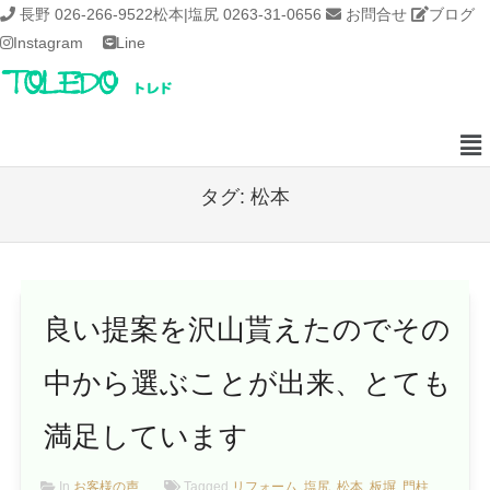
長野 026-266-9522
松本|塩尻 0263-31-0656
お問合せ
ブログ
Instagram
Line
タグ:
松本
良い提案を沢山貰えたのでその
中から選ぶことが出来、とても
満足しています
In
お客様の声
Tagged
リフォーム
,
塩尻
,
松本
,
板塀
,
門柱