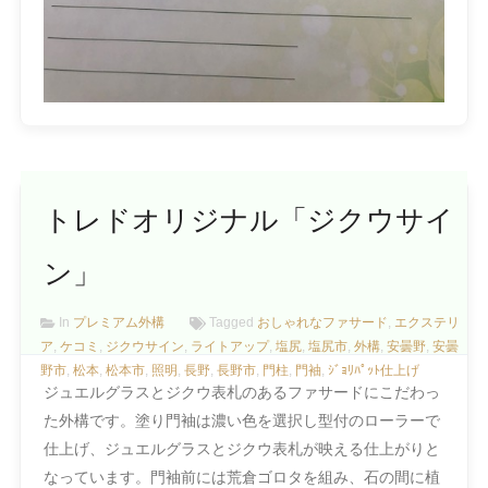
トレドオリジナル「ジクウサイ
ン」
In
プレミアム外構
Tagged
おしゃれなファサード
,
エクステリ
ア
,
ケコミ
,
ジクウサイン
,
ライトアップ
,
塩尻
,
塩尻市
,
外構
,
安曇野
,
安曇
野市
,
松本
,
松本市
,
照明
,
長野
,
長野市
,
門柱
,
門袖
,
ｼﾞｮﾘﾊﾟｯﾄ仕上げ
ジュエルグラスとジクウ表札のあるファサードにこだわっ
た外構です。塗り門袖は濃い色を選択し型付のローラーで
仕上げ、ジュエルグラスとジクウ表札が映える仕上がりと
なっています。門袖前には荒倉ゴロタを組み、石の間に植