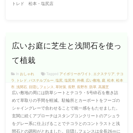
トレド 松本・塩尻店
広いお庭に芝生と浅間石を使っ
て植栽
In
おしゃれ
Tagged
アイボリーホワイト
,
エクステリア
,
テコ
ラ
,
トレド
,
パステルブルー
,
塩尻
,
塩尻市
,
外構
,
広い敷地
,
庭
,
松本
,
松本
市
,
浅間石
,
目隠しフェンス
,
草対策
,
長野
,
長野市
,
防草
,
高麗芝
広い敷地の周には防草シートとテコラ・5号砕石を敷き詰
めて草取りの手間を軽減。駐輪所とカーポートをフーゴの
シャイングレーで合わせることで統一感をもたせました。
玄関に続くアプローチはスタンプコンクリートのアシュラ
をグレー系に仕上げることでテコラとのコントラストと浅
間石との調和がとれました。目隠しフェンスは全長26ｍに