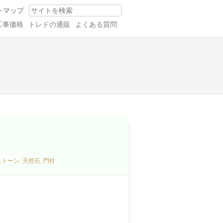
トマップ
Search
工事価格
トレドの通販
よくある質問
ストーン
,
天然石
,
門柱