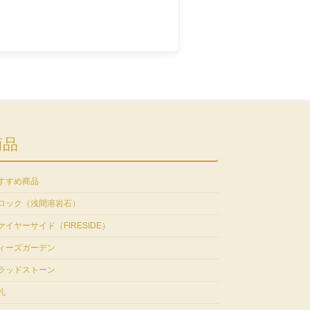
商品
すすめ商品
ロック（浅間溶岩石）
ァイヤーサイド（FIRESIDE）
ィーズガーデン
ラッドストーン
札