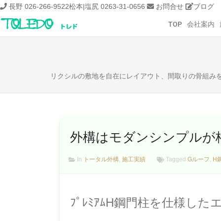
長野 026-266-9522
松本|塩尻 0263-31-0656
お問合せ
ブログ
TOP
会社案内
リクシルの敷地を自在にレイアウト、間取りの骨組み
外構はモダンシンプルが
In
トータル外構
,
施工実績
Tagged
Gルーフ
,
H
ﾌﾟﾚﾐｱﾑH鋼門柱を仕様し