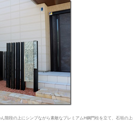
のん階段の上にシンプながら素敵なプレミアムH鋼門柱を立て、石垣の上