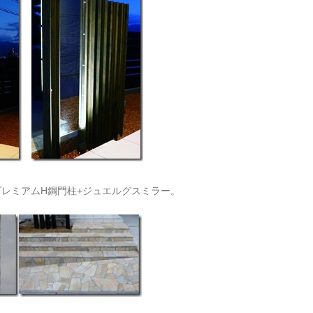
レミアムH鋼門柱+ジュエルグスミラー。