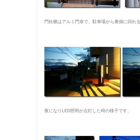
門柱横はアルミ門扉で、駐車場から裏側に回れ
夜になりLED照明が点灯した時の様子です。