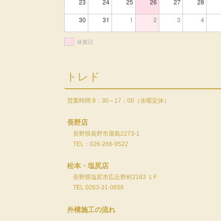
23
24
25
26
27
28
30
31
1
2
3
4
休業日
トレド
営業時間 8：30～17：00（水曜定休）
長野店
長野県長野市屋島2273-1
TEL：026-266-9522
松本・塩尻店
長野県塩尻市広丘野村2163 １F
TEL 0263-31-0656
外構施工の流れ