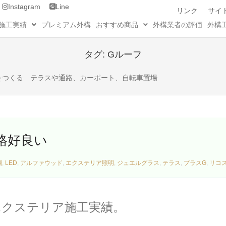
Instagram
Line
リンク
サイ
施工実績
プレミアム外構
おすすめ商品
外構業者の評価
外構
タグ:
Gルーフ
をつくる テラスや通路、カーポート、自転車置場
格好良い
鋼
,
LED
,
アルファウッド
,
エクステリア照明
,
ジュエルグラス
,
テラス
,
プラスG
,
リコ
たエクステリア施工実績。