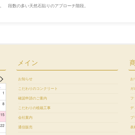
す。 段数の多い天然石貼りのアプローチ階段。
メイン
お知らせ
お
土
こだわりのコンクリート
ガ
1
確認申請のご案内
フ
8
こだわりの植栽工事
デ
15
会社案内
ブ
22
通信販売
表