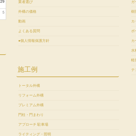
29
業者選び
ガ
5
外構の価格
樹
動画
カ
よくある質問
ポ
●個人情報保護方針
カ
水
軽
施工例
テ
トータル外構
リフォーム外構
プレミアム外構
門柱・門まわり
アプローチ 駐車場
ライティング・照明