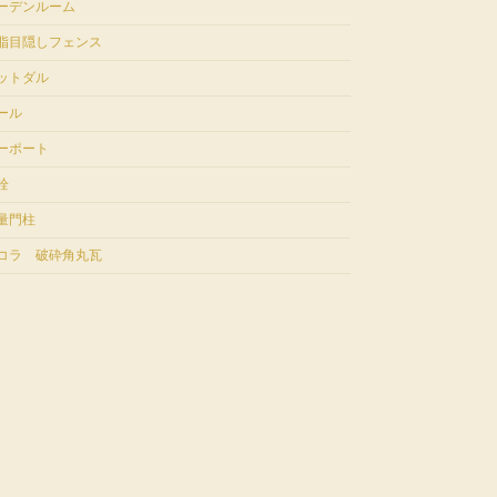
ーデンルーム
脂目隠しフェンス
ットダル
ール
ーポート
栓
量門柱
コラ 破砕角丸瓦