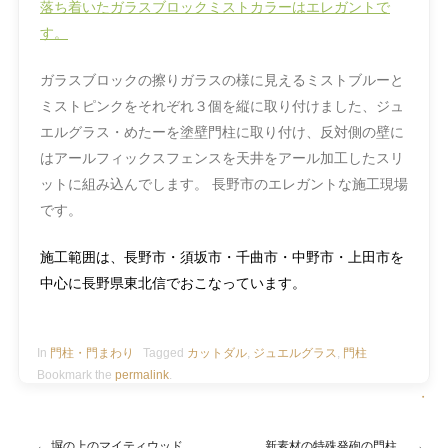
落ち着いたガラスブロックミストカラーはエレガントで
す。
ガラスブロックの擦りガラスの様に見えるミストブルーと
ミストピンクをそれぞれ３個を縦に取り付けました、ジュ
エルグラス・めたーを塗壁門柱に取り付け、反対側の壁に
はアールフィックスフェンスを天井を
アール加工したスリ
ットに組み込んでします。 長野市のエレガントな施工現場
です。
施工範囲は、長野市・須坂市・千曲市・中野市・上田市を
中心に長野県東北信でおこなっています。
In
門柱・門まわり
Tagged
カットダル
,
ジュエルグラス
,
門柱
Bookmark the
permalink
.
・
←
塀の上のマイティウッド
新素材の特殊発砲の門柱。
→