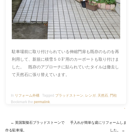
駐車場前に取り付けられている伸縮門扉も既存のものを再
利用して、新規に積雪５０㌢用のカーポートも取り付けま
した。 既存のアプローチに貼られていたタイルは撤去し
て天然石に張り替えています。
In
リフォーム外構
Tagged
ブラッドストーン
,
レンガ
,
天然石
,
門柱
Bookmark the
permalink
.
・
←
英国製擬石ブラッドストーンで
手入れが簡単な庭にリフォームしま
Post navigation
作る駐車場。
した。
→