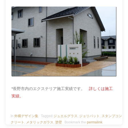
*
長野市内のエクステリア施工実績です。
詳しくは施工
実績。
In
外構デザイン集
Tagged
ジュエルグラス
,
ジョリパット
,
スタンプコン
クリート
,
メタリックガラス
,
塗壁
Bookmark the
permalink
.