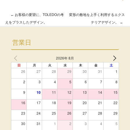
・
←
お客様の要望に、TOLEDOの考
変形の敷地を上手く利用するエクス
Post navigation
えをプラスしたデザイン。
テリアデザイン。
→
営業日
2026年 8月
日
月
火
水
木
金
土
26
27
28
29
30
31
1
2
3
4
5
6
7
8
9
10
11
12
13
14
15
16
17
18
19
20
21
22
23
24
25
26
27
28
29
30
31
1
2
3
4
5