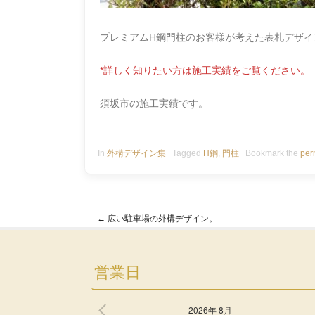
プレミアムH鋼門柱のお客様が考えた表札デザイ
*詳しく知りたい方は施工実績をご覧ください。
須坂市の施工実績です。
In
外構デザイン集
Tagged
H鋼
,
門柱
Bookmark the
per
←
広い駐車場の外構デザイン。
Post navigation
営業日
2026年 8月