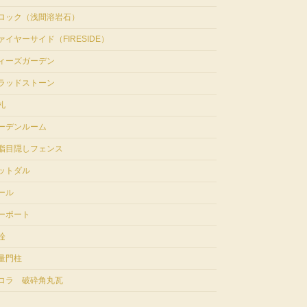
ロック（浅間溶岩石）
ァイヤーサイド（FIRESIDE）
ィーズガーデン
ラッドストーン
札
ーデンルーム
脂目隠しフェンス
ットダル
ール
ーポート
栓
量門柱
コラ 破砕角丸瓦