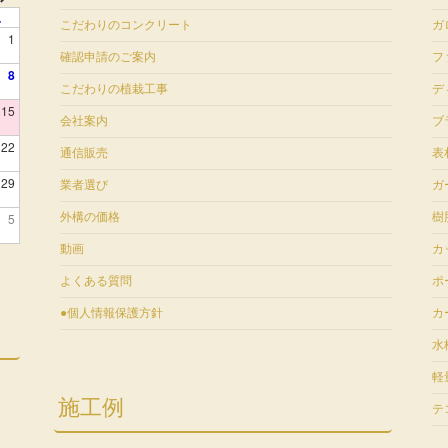
土
こだわりのコンクリート
ガ
1
確認申請のご案内
フ
8
こだわりの植栽工事
デ
15
会社案内
ブ
22
通信販売
表
29
業者選び
ガ
5
外構の価格
樹
動画
カ
よくある質問
ポ
●個人情報保護方針
カ
水
軽
施工例
テ