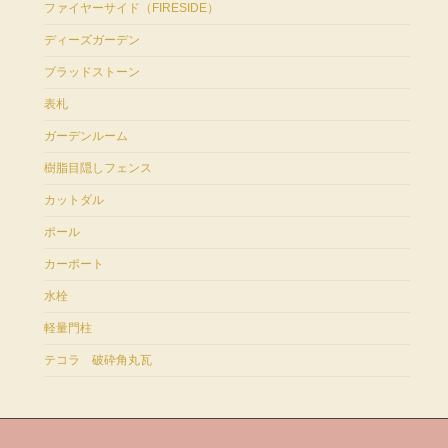
ファイヤーサイド（FIRESIDE）
ディーズガーデン
ブラッドストーン
表札
ガーデンルーム
樹脂目隠しフェンス
カットダル
ポール
カーポート
水栓
軽量門柱
テコラ 破砕角丸瓦