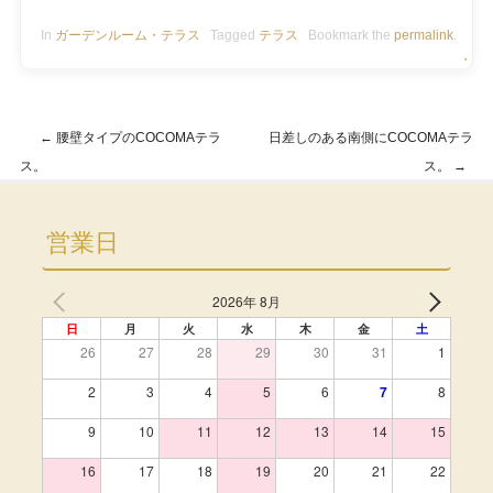
In
ガーデンルーム・テラス
Tagged
テラス
Bookmark the
permalink
.
・
←
腰壁タイプのCOCOMAテラ
日差しのある南側にCOCOMAテラ
Post navigation
ス。
ス。
→
営業日
2026年 8月
日
月
火
水
木
金
土
26
27
28
29
30
31
1
2
3
4
5
6
7
8
9
10
11
12
13
14
15
16
17
18
19
20
21
22