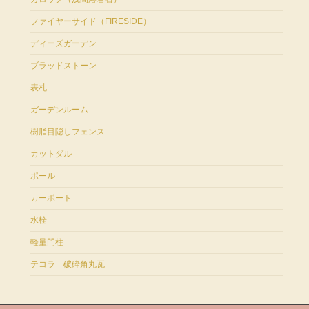
ファイヤーサイド（FIRESIDE）
ディーズガーデン
ブラッドストーン
表札
ガーデンルーム
樹脂目隠しフェンス
カットダル
ポール
カーポート
水栓
軽量門柱
テコラ 破砕角丸瓦