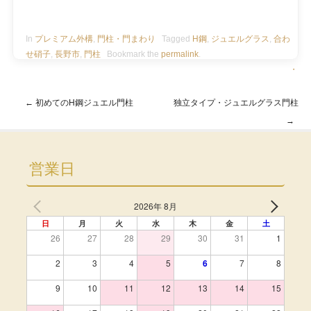
In
プレミアム外構
,
門柱・門まわり
Tagged
H鋼
,
ジュエルグラス
,
合わ
せ硝子
,
長野市
,
門柱
Bookmark the
permalink
.
・
←
初めてのH鋼ジュエル門柱
独立タイプ・ジュエルグラス門柱
Post navigation
→
営業日
2026年 8月
日
月
火
水
木
金
土
26
27
28
29
30
31
1
2
3
4
5
6
7
8
9
10
11
12
13
14
15