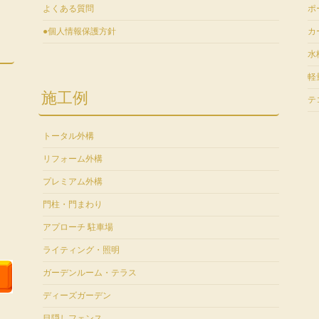
よくある質問
ポ
●個人情報保護方針
カ
水
軽
施工例
テ
トータル外構
リフォーム外構
プレミアム外構
門柱・門まわり
アプローチ 駐車場
ライティング・照明
ガーデンルーム・テラス
ディーズガーデン
目隠しフェンス