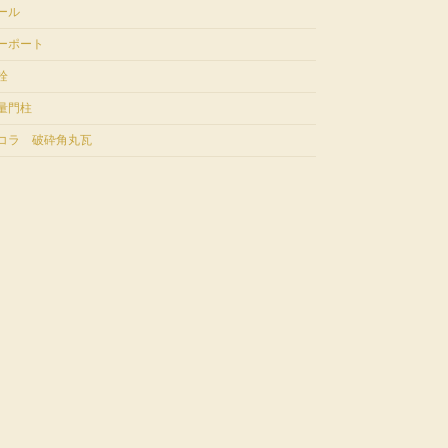
ール
ーポート
栓
量門柱
コラ 破砕角丸瓦