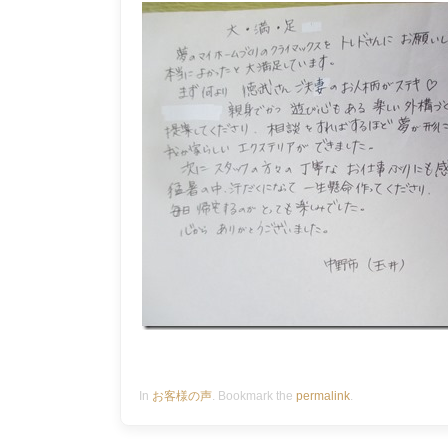
In
お客様の声
. Bookmark the
permalink
.