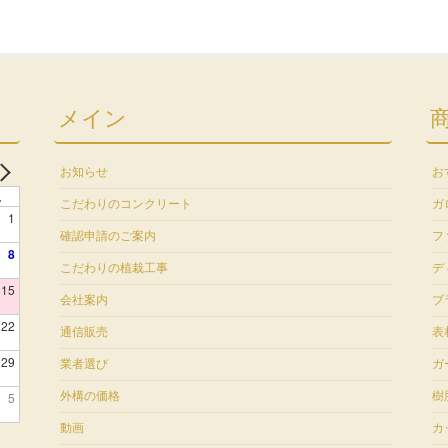
メイン
お知らせ
お
土
こだわりのコンクリート
ガ
1
確認申請のご案内
フ
8
こだわりの植栽工事
デ
15
会社案内
ブ
22
通信販売
表
29
業者選び
ガ
5
外構の価格
樹
動画
カ