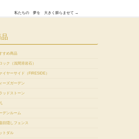
私たちの 夢を 大きく膨らませて
→
商品
すすめ商品
ロック（浅間溶岩石）
ァイヤーサイド（FIRESIDE）
ィーズガーデン
ラッドストーン
札
ーデンルーム
脂目隠しフェンス
ットダル