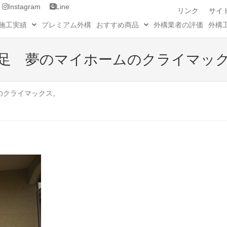
Instagram
Line
リンク
サイ
施工実績
プレミアム外構
おすすめ商品
外構業者の評価
外構
足 夢のマイホームのクライマッ
のクライマックス。