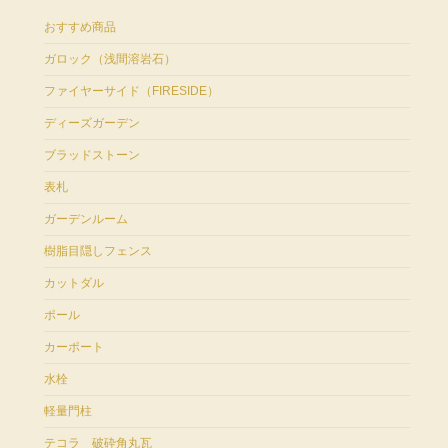
おすすめ商品
ガロック（浅間溶岩石）
ファイヤーサイド（FIRESIDE）
ディーズガーデン
ブラッドストーン
表札
ガーデンルーム
樹脂目隠しフェンス
カットダル
ポール
カーポート
水栓
軽量門柱
テコラ 破砕角丸瓦