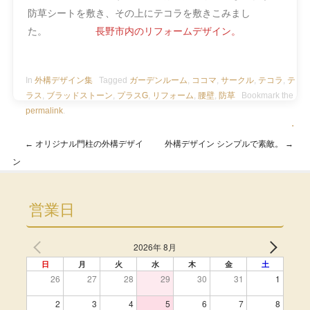
防草シートを敷き、その上にテコラを敷きこみまし
た。
長野市内のリフォームデザイン。
In
外構デザイン集
Tagged
ガーデンルーム
,
ココマ
,
サークル
,
テコラ
,
テ
ラス
,
ブラッドストーン
,
プラスG
,
リフォーム
,
腰壁
,
防草
Bookmark the
permalink
.
・
←
オリジナル門柱の外構デザイ
外構デザイン シンプルで素敵。
→
Post navigation
ン
営業日
2026年 8月
日
月
火
水
木
金
土
26
27
28
29
30
31
1
2
3
4
5
6
7
8