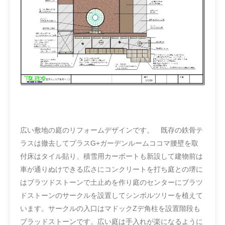
広い敷地の庭のリフォームデザインです。 既存の鉄骨テ
ラスは撤去してプラスG+ガーデンルームココマ腰壁を取
付床はタイル貼り、積雪用カーポートも新設して建物前は
車が通りぬけできる広さにコンクリートを打ち庭との堺に
はブラツドストーンで土止めを作り庭のセンターにブラツ
ドストーンのサークルを設置してシンボルツリーを植えて
います。サークルの入口はマドックZデ角柱を設置階段も
ブラッドストーンです。広い庭は手入れが楽になるように