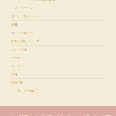
ディーズガーデン
ブラッドストーン
表札
ガーデンルーム
樹脂目隠しフェンス
カットダル
ポール
カーポート
水栓
軽量門柱
テコラ 破砕角丸瓦