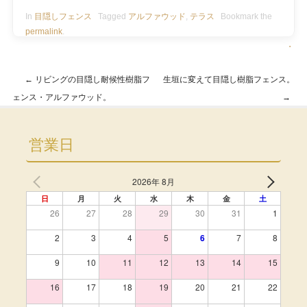
In
目隠しフェンス
Tagged
アルファウッド
,
テラス
Bookmark the
permalink
.
・
←
リビングの目隠し耐候性樹脂フ
生垣に変えて目隠し樹脂フェンス。
Post navigation
ェンス・アルファウッド。
→
営業日
2026年 8月
日
月
火
水
木
金
土
26
27
28
29
30
31
1
2
3
4
5
6
7
8
9
10
11
12
13
14
15
16
17
18
19
20
21
22