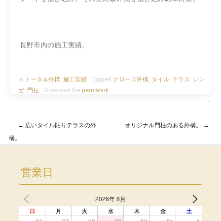
長野市内の施工実績。
In
トータル外構
,
施工実績
Tagged
クローズ外構
,
タイル
,
テラス
,
レン
ガ
,
門柱
Bookmark the
permalink
.
・
←
広いタイル貼りテラスの外
オリジナル門柱のある外構。
→
Post navigation
構。
営業日
2026年 8月
日
月
火
水
木
金
土