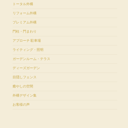
トータル外構
リフォーム外構
プレミアム外構
門柱・門まわり
アプローチ 駐車場
ライティング・照明
ガーデンルーム・テラス
ディーズガーデン
目隠しフェンス
癒やしの空間
外構デザイン集
お客様の声