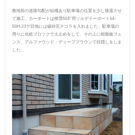
敷地前の道路勾配が結構あり駐車場の位置を少し後退させ
て施工、カーポートは積雪50㌢用ソルデイーポート54-
50H-23デ目地には破砕瓦テコラを入れました。駐車場の
周りに化粧ブロツクで土止めをして、その上に樹脂板フェ
ンス、アルファウッド・ディープブラウンで目隠しをしま
した。