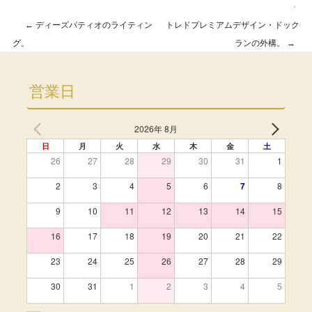
・
←
ディーズパティオのライティン
トレドプレミアムデザイン・ドック
Post navigation
グ。
ランの外構。
→
営業日
2026年 8月
日
月
火
水
木
金
土
26
27
28
29
30
31
1
2
3
4
5
6
7
8
9
10
11
12
13
14
15
16
17
18
19
20
21
22
23
24
25
26
27
28
29
30
31
1
2
3
4
5