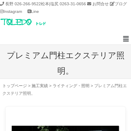
長野 026-266-9522
松本|塩尻 0263-31-0656
お問合せ
ブログ
Instagram
Line
プレミアム門柱エクステリア照
明。
トップページ
>
施工実績
>
ライティング・照明
>
プレミアム門柱エ
クステリア照明。