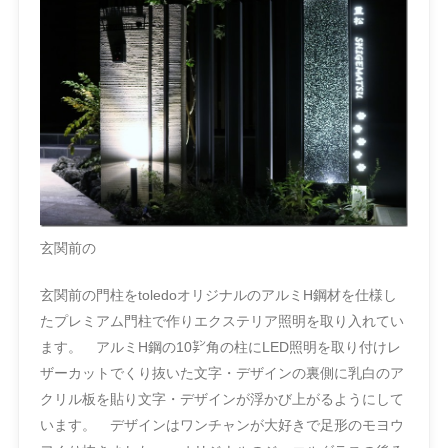
玄関前の
玄関前の門柱をtoledoオリジナルのアルミH鋼材を仕様し
たプレミアム門柱で作りエクステリア照明を取り入れてい
ます。 アルミH鋼の10㌢角の柱にLED照明を取り付けレ
ザーカットでくり抜いた文字・デザインの裏側に乳白のア
クリル板を貼り文字・デザインが浮かび上がるようにして
います。 デザインはワンチャンが大好きで足形のモヨウ