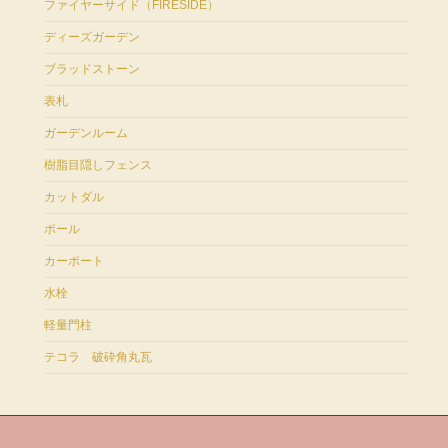
ファイヤーサイド（FIRESIDE）
ディーズガーデン
ブラッドストーン
表札
ガーデンルーム
樹脂目隠しフェンス
カットダル
ポール
カーポート
水栓
軽量門柱
テコラ 破砕角丸瓦