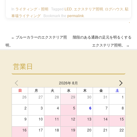
In
ライティング・照明
Tagged
LED
,
エクステリア照明
,
ログハウス
,
駐
車場ライティング
Bookmark the
permalink
.
・
←
ブルーカラーのエクステリア照
階段のある通路の足元を明るくする
Post navigation
明。
エクステリア照明。
→
営業日
2026年 8月
日
月
火
水
木
金
土
26
27
28
29
30
31
1
2
3
4
5
6
7
8
9
10
11
12
13
14
15
16
17
18
19
20
21
22