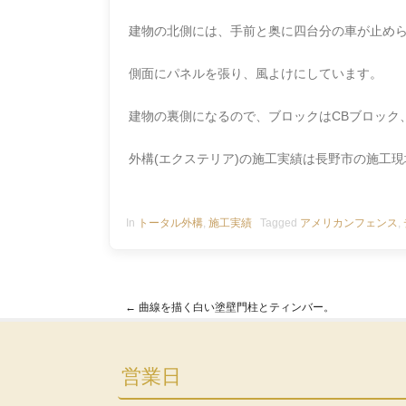
建物の北側には、手前と奥に四台分の車が止め
側面にパネルを張り、
風よけに
しています。
建物の裏側になるので、ブロックはCBブロック
外構(エクステリア)の施工実績は長野市の施工
In
トータル外構
,
施工実績
Tagged
アメリカンフェンス
,
←
曲線を描く白い塗壁門柱とティンバー。
Post navigation
営業日