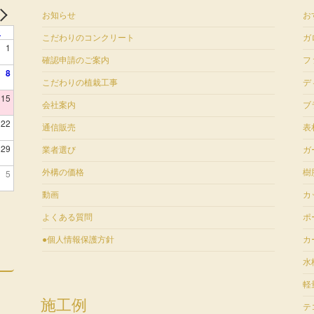
お知らせ
お
土
こだわりのコンクリート
ガ
1
確認申請のご案内
フ
8
こだわりの植栽工事
デ
15
会社案内
ブ
22
通信販売
表
29
業者選び
ガ
5
外構の価格
樹
動画
カ
よくある質問
ポ
●個人情報保護方針
カ
水
軽
施工例
テ