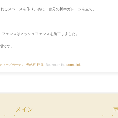
られるスペースを作り、奥に二台分の折半ガレージを立て、
、フェンスはメッシュフェンスを施工しました。
現場です。
ディーズガーデン
,
天然石
,
門扉
Bookmark the
permalink
.
メイン