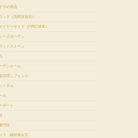
すすめ商品
ロック（浅間溶岩石）
ァイヤーサイド（FIRESIDE）
ィーズガーデン
ラッドストーン
札
ーデンルーム
脂目隠しフェンス
ットダル
ール
ーポート
栓
量門柱
コラ 破砕角丸瓦