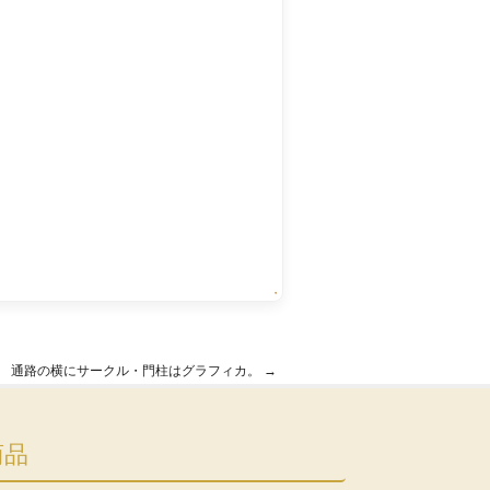
・
通路の横にサークル・門柱はグラフィカ。
→
商品