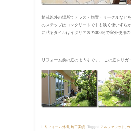
植栽以外の場所でテラス・物置・サークルなどを
のステップはコンクリートで巾も狭く使いずらか
に貼るタイルはイタリア製の300角で室外使用
リフォーム
前の庭のようすです。 この庭をリガ
In
リフォーム外構
,
施工実績
Tagged
アルファウッド
,
カ