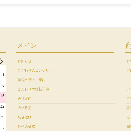
メイン
お知らせ
お
土
こだわりのコンクリート
ガ
1
確認申請のご案内
フ
8
こだわりの植栽工事
デ
15
会社案内
ブ
22
通信販売
表
29
業者選び
ガ
5
外構の価格
樹