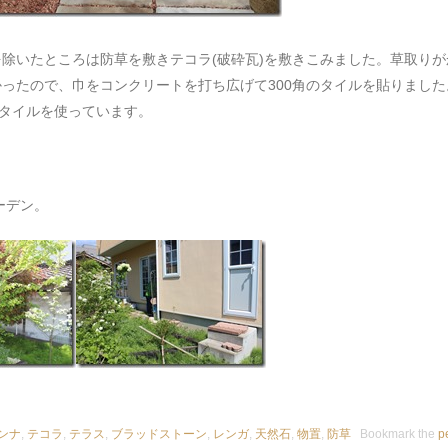
除いたところは防草を敷きテコラ(破砕瓦)を敷きこみました。草取りが
ったので、巾をコンクリートを打ち広げて300角のタイルを貼りました
のタイルを使っています。
ーデン。
ンナ
,
テコラ
,
テラス
,
ブラッドストーン
,
レンガ
,
天然石
,
物置
,
防草
Bookmark the
p