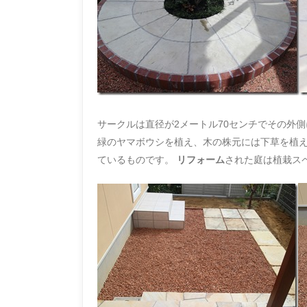
サークルは直径が2メートル70センチでその外
緑のヤマボウシを植え、木の株元には下草を植え
ているものです。
リフォーム
された庭は植栽ス