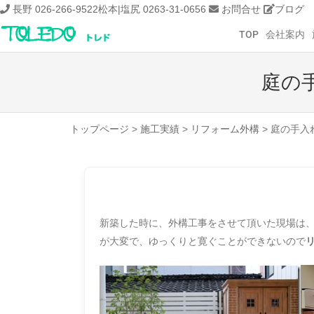
長野 026-266-9522
松本|塩尻 0263-31-0656
お問合せ
ブログ
TOP
会社案内
庭の
トップページ
>
施工実績
>
リフォーム外構
>
庭の手入
新築した時に、外構工事をさせて頂いた現場は
が大変で、ゆっくりと寛ぐことができないので