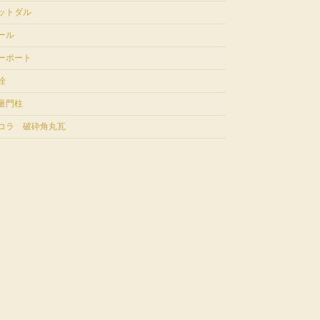
ットダル
ール
ーポート
栓
量門柱
コラ 破砕角丸瓦