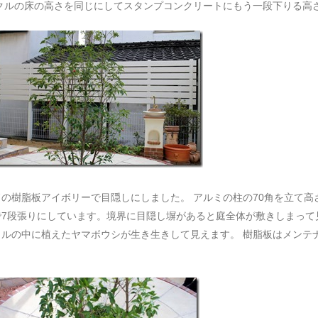
クルの床の高さを同じにしてスタンプコンクリートにもう一段下りる高
の樹脂板アイボリーで目隠しにしました。 アルミの柱の70角を立て高
7段張りにしています。境界に目隠し塀があると庭全体が敷きしまって
ルの中に植えたヤマボウシが生き生きして見えます。 樹脂板はメンテ