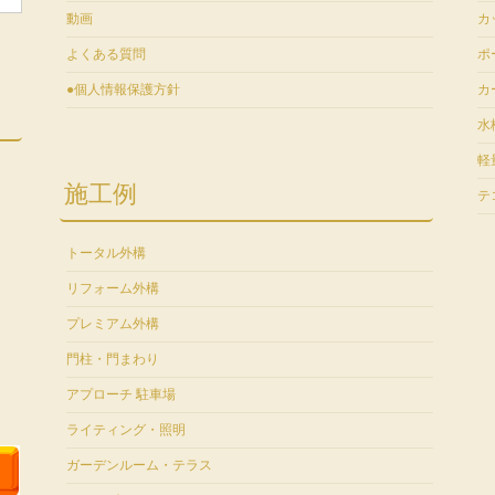
動画
カ
よくある質問
ポ
●個人情報保護方針
カ
水
軽
施工例
テ
トータル外構
リフォーム外構
プレミアム外構
門柱・門まわり
アプローチ 駐車場
ライティング・照明
ガーデンルーム・テラス