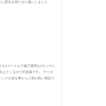
さに変化を持たせた庭にしました。
さを2メートルで施工隙間を2センチに
見えてくるので不思議です。 アイボ
ナンスが楽な事から人気の高い商品で