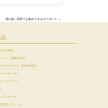
・
雪の多い長野でお勧めできるカーポート
→
商品
すすめ商品
ロック（浅間溶岩石）
ァイヤーサイド（FIRESIDE）
ィーズガーデン
ラッドストーン
札
ーデンルーム
脂目隠しフェンス