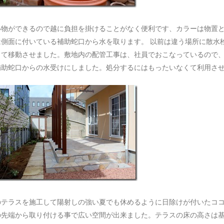
物ができるので越に負担を掛けることがなく便利です、カラーは物置と
側面に付いている補助蛇口から水を取ります。 以前は違う場所に散水
て移動させました。敷地内の配管工事は、社員でおこなっているので、
補助蛇口からの水受けにしました。処分するにはもったいなくて利用さ
のテラスを施工して陽射しの強い夏でも休めるように日除けが付いたコ
の先端から取り付ける事で広い空間が出来ました。テラスの床の高さは