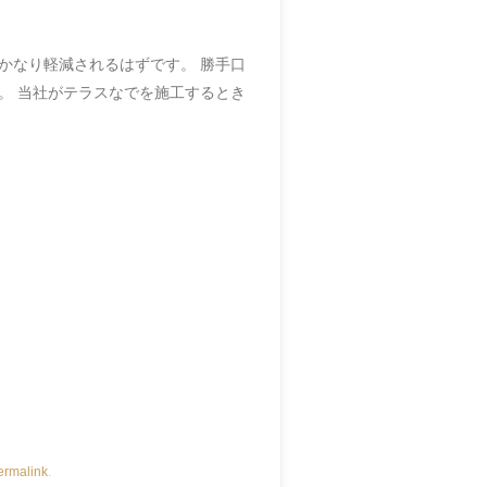
かなり軽減されるはずです。 勝手口
。 当社がテラスなでを施工するとき
ermalink
.