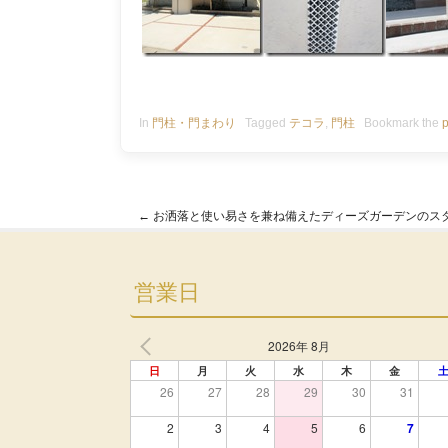
In
門柱・門まわり
Tagged
テコラ
,
門柱
Bookmark the
p
←
お洒落と使い易さを兼ね備えたディーズガーデンのス
Post navigation
営業日
2026年 8月
日
月
火
水
木
金
26
27
28
29
30
31
2
3
4
5
6
7