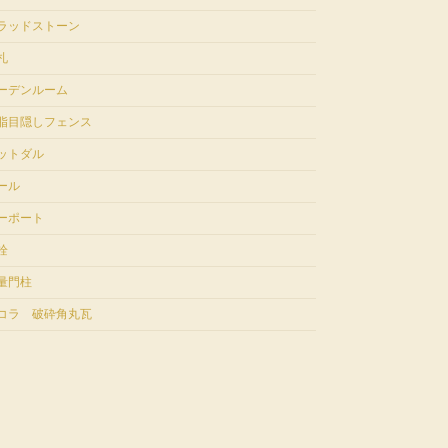
ラッドストーン
札
ーデンルーム
脂目隠しフェンス
ットダル
ール
ーポート
栓
量門柱
コラ 破砕角丸瓦