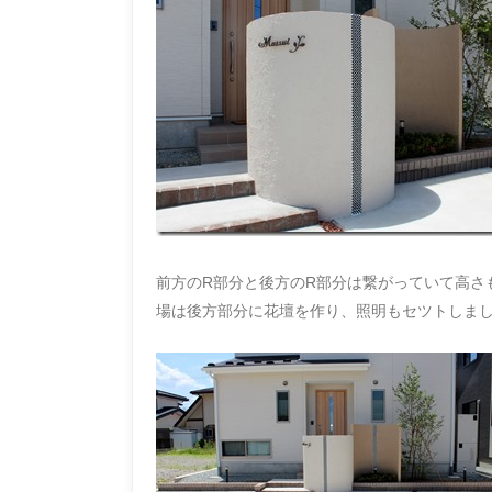
前方のR部分と後方のR部分は繋がっていて高さ
場は後方部分に花壇を作り、照明もセツトしま