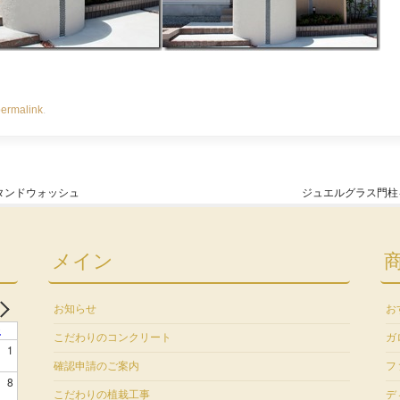
ermalink
.
タンドウォッシュ
ジュエルグラス門柱
メイン
お知らせ
お
土
こだわりのコンクリート
ガ
1
確認申請のご案内
フ
8
こだわりの植栽工事
デ