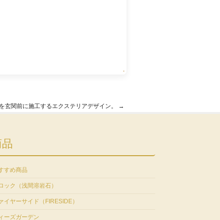
・
を玄関前に施工するエクステリアデザイン。
→
商品
すすめ商品
ロック（浅間溶岩石）
ァイヤーサイド（FIRESIDE）
ィーズガーデン