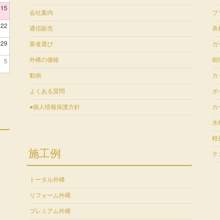
15
会社案内
ブ
22
通信販売
表
29
業者選び
ガ
5
外構の価格
樹
動画
カ
よくある質問
ポ
●個人情報保護方針
カ
水
軽
施工例
テ
トータル外構
リフォーム外構
プレミアム外構