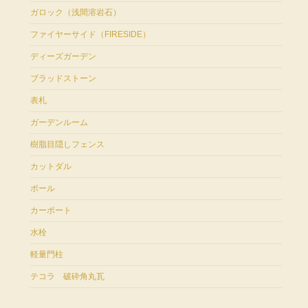
ガロック（浅間溶岩石）
ファイヤーサイド（FIRESIDE）
ディーズガーデン
ブラッドストーン
表札
ガーデンルーム
樹脂目隠しフェンス
カットダル
ポール
カーポート
水栓
軽量門柱
テコラ 破砕角丸瓦