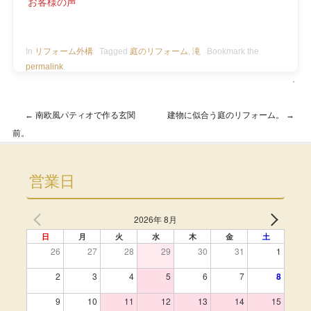
お客様の声
In
リフォーム外構
Tagged
庭のリフォーム
,
滝
Bookmark the
permalink
.
・
←
南欧風パティオで作る玄関
建物に似合う庭のリフォーム。
→
Post navigation
前。
営業日
2026年 8月
日
月
火
水
木
金
土
26
27
28
29
30
31
1
2
3
4
5
6
7
8
9
10
11
12
13
14
15