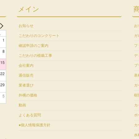
メイン
お知らせ
お
土
こだわりのコンクリート
ガ
1
確認申請のご案内
フ
8
こだわりの植栽工事
デ
15
会社案内
ブ
22
通信販売
表
29
業者選び
ガ
5
外構の価格
樹
動画
カ
よくある質問
ポ
●個人情報保護方針
カ
水