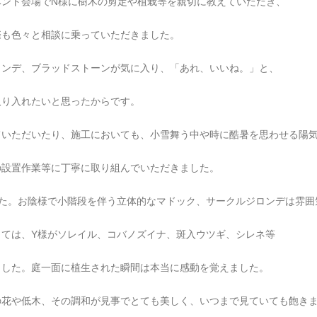
ベント会場でN様に樹木の剪定や植栽等を親切に教えていただき、
際も色々と相談に乗っていただきました。
ロンデ、ブラッドストーンが気に入り、「あれ、いいね。」と、
取り入れたいと思ったからです。
ていただいたり、施工においても、小雪舞う中や時に酷暑を思わせる陽
の設置作業等に丁寧に取り組んでいただきました。
した。お陰様で小階段を伴う立体的なマドック、サークルジロンデは雰囲
ては、Y様がソレイル、コバノズイナ、斑入ウツギ、シレネ等
ました。庭一面に植生された瞬間は本当に感動を覚えました。
の花や低木、その調和が見事でとても美しく、いつまで見ていても飽き