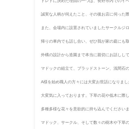
トレドに決めた理由の一つは、長野市内でのイ
誠実な人柄が伺えたこと、その後お店に伺った
また、会場内に設置されていましたサークルジ
帰りの車内でも話し合い、ぜひ我が家の庭にも
外構の設計から造園まで本当に親切にお話しし
マドックの組立て、ブラッドストーン、浅間石
A様を始め職人の方々には大変お世話になりま
大変気に入っております。下草の花や低木に際し
多種多様な花々を意欲的に持ち込んでください
マドック、サークル、そして数々の樹木や下草