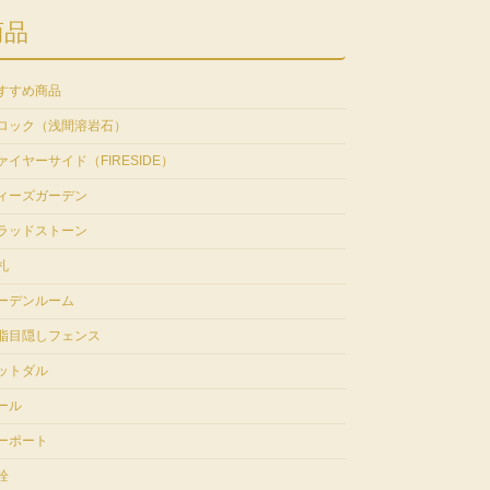
商品
すすめ商品
ロック（浅間溶岩石）
ァイヤーサイド（FIRESIDE）
ィーズガーデン
ラッドストーン
札
ーデンルーム
脂目隠しフェンス
ットダル
ール
ーポート
栓