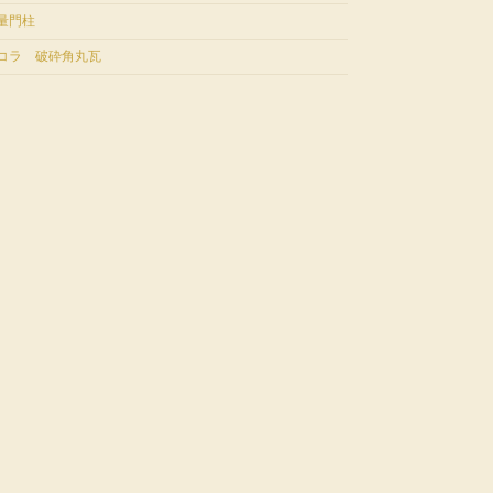
量門柱
コラ 破砕角丸瓦