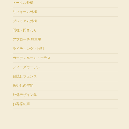
トータル外構
リフォーム外構
プレミアム外構
門柱・門まわり
アプローチ 駐車場
ライティング・照明
ガーデンルーム・テラス
ディーズガーデン
目隠しフェンス
癒やしの空間
外構デザイン集
お客様の声