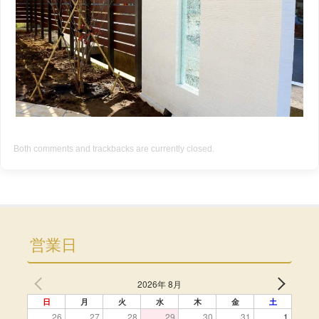
Both comments and trackbacks are currently closed.
営業日
2026年 8月
日
月
火
水
木
金
土
26
27
28
29
30
31
1