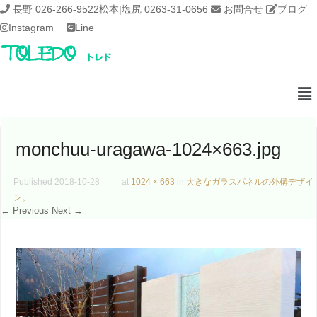
長野 026-266-9522
松本|塩尻 0263-31-0656
お問合せ
ブログ
Instagram
Line
monchuu-uragawa-1024×663.jpg
Published
2018-10-28
at
1024 × 663
in
大きなガラスパネルの外構デザイ
ン。
← Previous
Next →