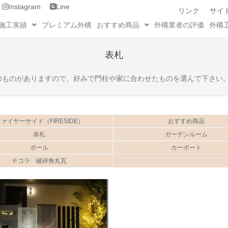
Instagram
Line
リンク
サイ
施工実績
プレミアム外構
おすすめ商品
外構業者の評価
外構
表札
のものがありますので、好みで門柱や家に合わせたものを選んで下さい
ァイヤーサイド（FIRESIDE）
おすすめ商品
表札
ガーデンルーム
ポール
カーポート
テコラ 破砕角丸瓦