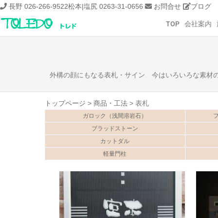
長野 026-266-9522
松本|塩尻 0263-31-0656
お問合せ
ブログ
TOP
会社案内
外構の顔にもなる表札・サイン 今はいろいろな素材
トップページ
>
商品・工法
>
表札
ガロック（浅間溶岩石）
フ
ブラッドストーン
カットダル
軽量門柱