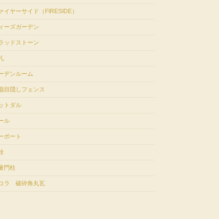
ァイヤーサイド（FIRESIDE）
ィーズガーデン
ラッドストーン
札
ーデンルーム
脂目隠しフェンス
ットダル
ール
ーポート
栓
量門柱
コラ 破砕角丸瓦