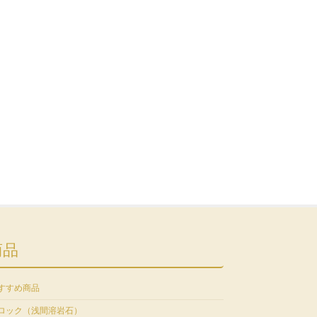
商品
すすめ商品
ロック（浅間溶岩石）