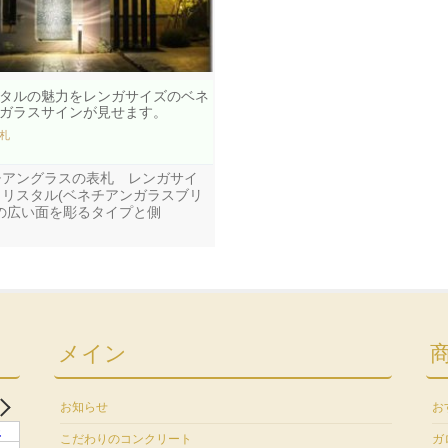
タルの魅力をレンガサイズのベネ
ガラスサインが見せます。
札
チアングラスの表札 レンガサイ
クリスタル(ベネチアンガラスブリ
)の広い面を彫るタイプと側
メイン
お知らせ
お
土
こだわりのコンクリート
ガ