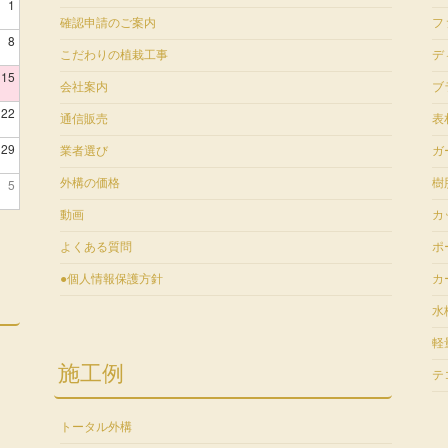
1
確認申請のご案内
フ
8
こだわりの植栽工事
デ
15
会社案内
ブ
22
通信販売
表
29
業者選び
ガ
5
外構の価格
樹
動画
カ
よくある質問
ポ
●個人情報保護方針
カ
水
軽
施工例
テ
トータル外構