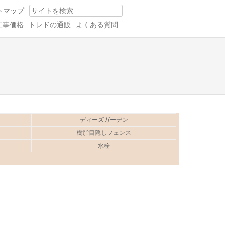
トマップ
Search
工事価格
トレドの通販
よくある質問
。
ディーズガーデン
樹脂目隠しフェンス
水栓