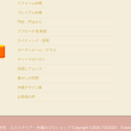
リフォーム外構
プレミアム外構
門柱・門まわり
アプローチ 駐車場
ライティング・照明
ガーデンルーム・テラス
ディーズガーデン
目隠しフェンス
癒やしの空間
外構デザイン集
お客様の声
 エクステリア・外構のプロショップ Copyright ©2026 TOLEDO Exterio