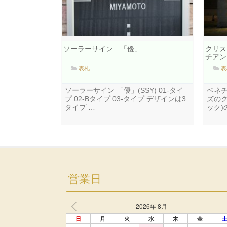
ソーラーサイン 「優」
クリス
チアン
表札
表
ソーラーサイン 「優」(SSY) 01-タイ
ベネ
プ 02-Bタイプ 03-タイプ デザインは3
ズの
タイプ …
ック
営業日
2026年 8月
日
月
火
水
木
金