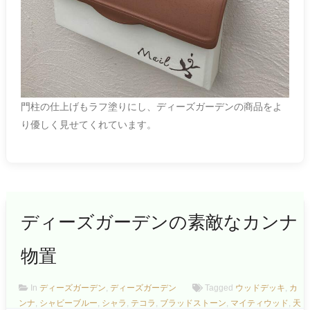
門柱の仕上げもラフ塗りにし、ディーズガーデンの商品をよ
り優しく見せてくれています。
ディーズガーデンの素敵なカンナ
物置
In
ディーズガーデン
,
ディーズガーデン
Tagged
ウッドデッキ
,
カ
ンナ
,
シャビーブルー
,
シャラ
,
テコラ
,
ブラッドストーン
,
マイティウッド
,
天