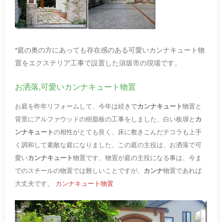
*庭の奥の方にあっても存在感のある可愛いカンナキュート物
置をエクステリア工事で設置した須坂市の現場です。
お洒落,可愛いカンナキュート物置
お庭を昨年リフォームして、今年は続きで
カンナキュート
物置と
背景にアルファウッドの樹脂板の工事をしました、白い板塀と
カ
ンナキュート
の相性がとても良く、床に敷きこんだテコラも上手
く調和して素敵な庭になりました、この庭の主役は、お洒落で可
愛い
カンナキュート
物置です、物置が庭の主役になる事は、今ま
でのスチールの物置では難しいことですが、
カンナ
物置であれば
大丈夫です。
カンナキュート物置