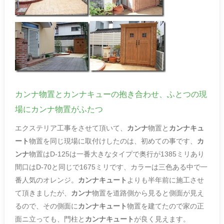
カンナ物置とカンナキューの抱き合わせ、ふとつの現
場にカンナ物置がふたつ
エクステリア工事をさせて頂いて、
カンナ
物置と
カンナキュ
ート
物置を同じ現場に取付けしたのは、初めての事です、
カ
ンナ
物置はD-125は一番大きなタイプで奥行が1385ミリあり
間口はD-70と同じで1675ミリです、カラーは三色ある中で一
番人気のオレンジ。
カンナキュート
よりも半年前に施工させ
て頂きましたが、
カンナ
物置を道路側から見ると側面が見え
るので、その側面に
カンナキュート
物置を建てたので家の正
面ニ立っても、門柱と
カンナキュート
が良く見えます。