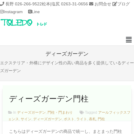
長野 026-266-9522
松本|塩尻 0263-31-0656
お問合せ
ブログ
Instagram
Line
ディーズガーデン
エクステリア・外構にデザイン性の高い商品を多く提供しているディー
ズガーデン
ディーズガーデン門柱
In
ディーズガーデン
,
門柱・門まわり
Tagged
アールフィックスフ
ェンス
,
サイン
,
ディーズガーデン
,
ポスト
,
ライト
,
表札
,
門柱
こちらはディーズガーデンの商品で統一し、まとまった門柱