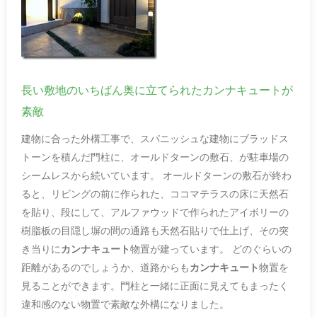
長い敷地のいちばん奥に立てられたカンナキュートが
素敵
建物に合った外構工事で、スパニッシュな建物にブラッドス
トーンを積んだ門柱に、オールドターンの敷石、が駐車場の
シームレスから続いています。 オールドターンの敷石が終わ
ると、リビングの前に作られた、ココマテラスの床に天然石
を貼り、段にして、アルファウッドで作られたアイボリーの
樹脂板の目隠し塀の間の通路も天然石貼りで仕上げ、その突
き当りに
カンナキュート
物置が建っています。 どのぐらいの
距離があるのでしょうか、道路からも
カンナキュート
物置を
見ることができます。門柱と一緒に正面に見えてもまったく
違和感のない物置で素敵な外構になりました。