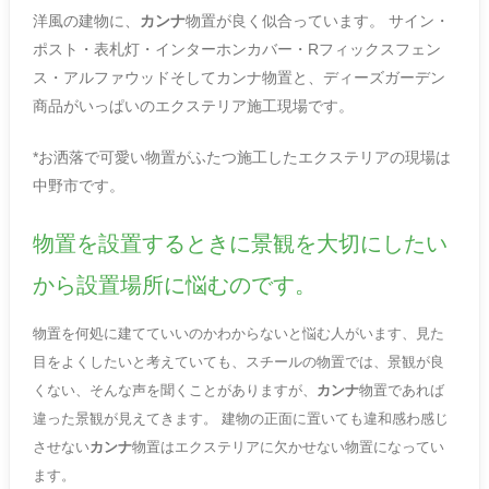
洋風の建物に、
カンナ
物置が良く似合っています。 サイン・
ポスト・表札灯・インターホンカバー・Rフィックスフェン
ス・アルファウッドそしてカンナ物置と、ディーズガーデン
商品がいっぱいのエクステリア施工現場です。
*お洒落で可愛い物置がふたつ施工したエクステリアの現場は
中野市です。
物置を設置するときに景観を大切にしたい
から設置場所に悩むのです。
物置を何処に建てていいのかわからないと悩む人がいます、見た
目をよくしたいと考えていても、スチールの物置では、景観が良
くない、そんな声を聞くことがありますが、
カンナ
物置であれば
違った景観が見えてきます。 建物の正面に置いても違和感わ感じ
させない
カンナ
物置はエクステリアに欠かせない物置になってい
ます。