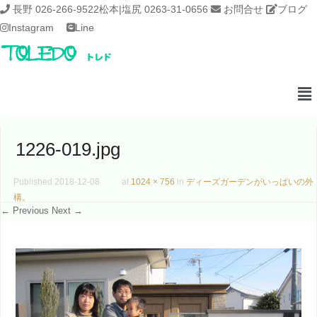
長野 026-266-9522
松本|塩尻 0263-31-0656
お問合せ
ブログ
Instagram
Line
1226-019.jpg
Published
2018-12-08
at
1024 × 756
in
ディーズガーデンがいっぱいの外
構。
← Previous
Next →