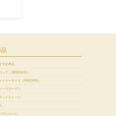
商品
すすめ商品
ロック（浅間溶岩石）
ァイヤーサイド（FIRESIDE）
ィーズガーデン
ラッドストーン
札
ーデンルーム