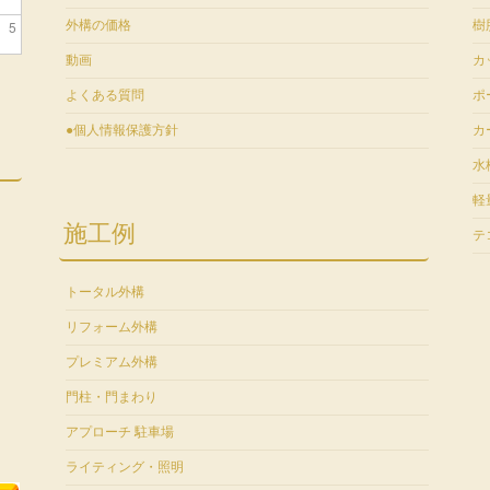
5
外構の価格
樹
動画
カ
よくある質問
ポ
●個人情報保護方針
カ
水
軽
施工例
テ
トータル外構
リフォーム外構
プレミアム外構
門柱・門まわり
アプローチ 駐車場
ライティング・照明