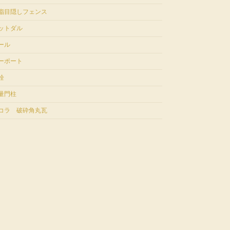
脂目隠しフェンス
ットダル
ール
ーポート
栓
量門柱
コラ 破砕角丸瓦