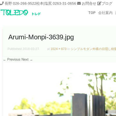
長野 026-266-9522
松本|塩尻 0263-31-0656
お問合せ
ブログ
TOP
会社案内
Arumi-Monpi-3639.jpg
Published
2018-03-27
at
1024 × 673
in
シンプルモダン外構の目隠し樹
← Previous
Next →