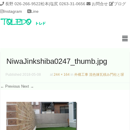
長野 026-266-9522
松本|塩尻 0263-31-0656
お問合せ
ブログ
Instagram
Line
NiwaJinkshiba0247_thumb.jpg
Published
2018-05-08
at
244 × 164
in
外構工事 混色煉瓦積み門柱と塀
← Previous
Next →