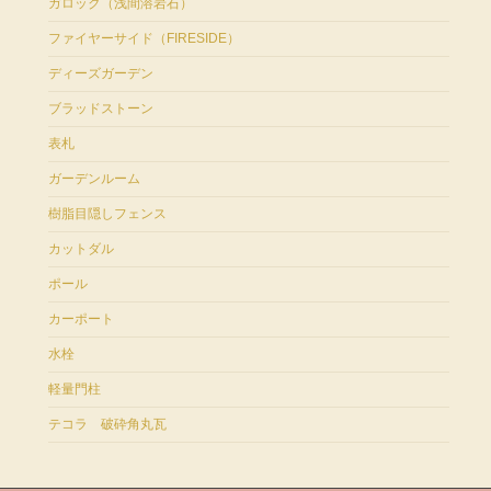
ガロック（浅間溶岩石）
ファイヤーサイド（FIRESIDE）
ディーズガーデン
ブラッドストーン
表札
ガーデンルーム
樹脂目隠しフェンス
カットダル
ポール
カーポート
水栓
軽量門柱
テコラ 破砕角丸瓦