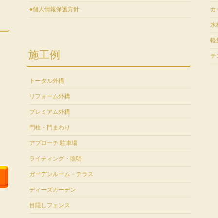
●個人情報保護方針
カ
水
軽
施工例
テ
トータル外構
リフォーム外構
プレミアム外構
門柱・門まわり
アプローチ 駐車場
ライティング・照明
ガーデンルーム・テラス
ディーズガーデン
目隠しフェンス