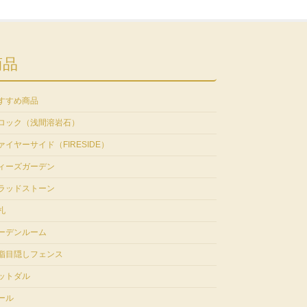
商品
すすめ商品
ロック（浅間溶岩石）
ァイヤーサイド（FIRESIDE）
ィーズガーデン
ラッドストーン
札
ーデンルーム
脂目隠しフェンス
ットダル
ール