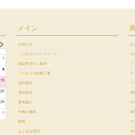
メイン
お知らせ
お
土
こだわりのコンクリート
ガ
1
確認申請のご案内
フ
8
こだわりの植栽工事
デ
15
会社案内
ブ
22
通信販売
表
29
業者選び
ガ
5
外構の価格
樹
動画
カ
よくある質問
ポ