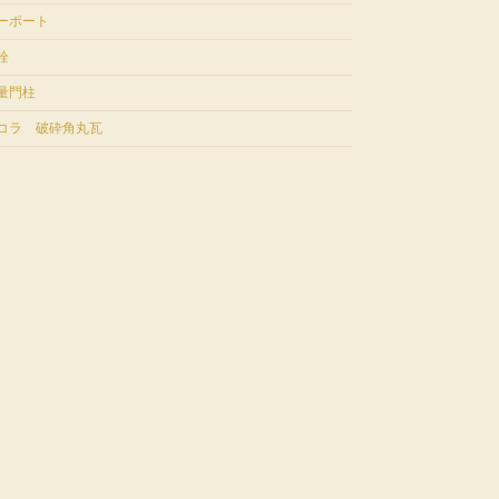
ーポート
栓
量門柱
コラ 破砕角丸瓦