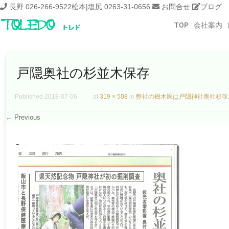
長野 026-266-9522
松本|塩尻 0263-31-0656
お問合せ
ブログ
TOP
会社案内
戸隠奥社の杉並木保存
Published
2018-07-06
at
319 × 508
in
弊社の樹木医は戸隠神社奥社杉並
← Previous