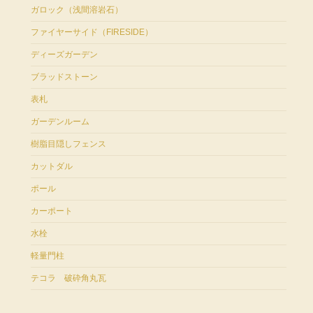
ガロック（浅間溶岩石）
ファイヤーサイド（FIRESIDE）
ディーズガーデン
ブラッドストーン
表札
ガーデンルーム
樹脂目隠しフェンス
カットダル
ポール
カーポート
水栓
軽量門柱
テコラ 破砕角丸瓦