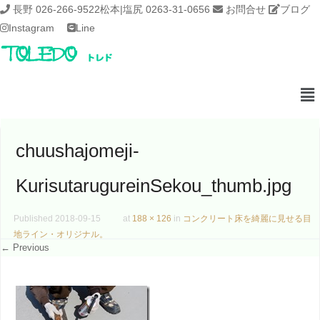
長野 026-266-9522
松本|塩尻 0263-31-0656
お問合せ
ブログ
Instagram
Line
chuushajomeji-
KurisutarugureinSekou_thumb.jpg
Published
2018-09-15
at
188 × 126
in
コンクリート床を綺麗に見せる目
地ライン・オリジナル。
← Previous