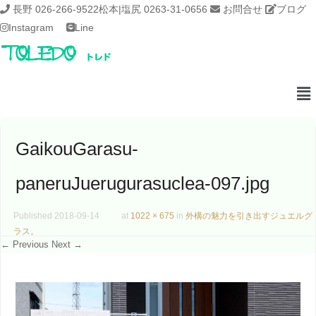
長野 026-266-9522
松本|塩尻 0263-31-0656
お問合せ
ブログ
Instagram
Line
GaikouGarasu-
paneruJuerugurasuclea-097.jpg
Published
2018-09-14
at
1022 × 675
in
外構の魅力を引き出すジュエルグ
ラス。
← Previous
Next →