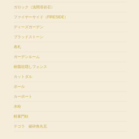
ガロック（浅間溶岩石）
ファイヤーサイド（FIRESIDE）
ディーズガーデン
ブラッドストーン
表札
ガーデンルーム
樹脂目隠しフェンス
カットダル
ポール
カーポート
水栓
軽量門柱
テコラ 破砕角丸瓦