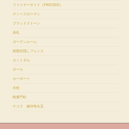
ファイヤーサイド（FIRESIDE）
ディーズガーデン
ブラッドストーン
表札
ガーデンルーム
樹脂目隠しフェンス
カットダル
ポール
カーポート
水栓
軽量門柱
テコラ 破砕角丸瓦