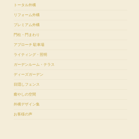
トータル外構
リフォーム外構
プレミアム外構
門柱・門まわり
アプローチ 駐車場
ライティング・照明
ガーデンルーム・テラス
ディーズガーデン
目隠しフェンス
癒やしの空間
外構デザイン集
お客様の声