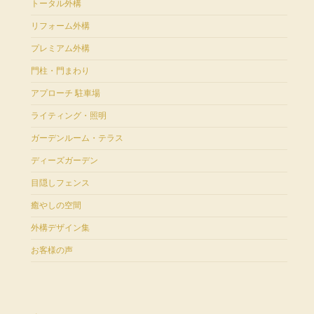
トータル外構
リフォーム外構
プレミアム外構
門柱・門まわり
アプローチ 駐車場
ライティング・照明
ガーデンルーム・テラス
ディーズガーデン
目隠しフェンス
癒やしの空間
外構デザイン集
お客様の声