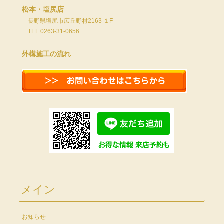
松本・塩尻店
長野県塩尻市広丘野村2163 １F
TEL 0263-31-0656
外構施工の流れ
メイン
お知らせ