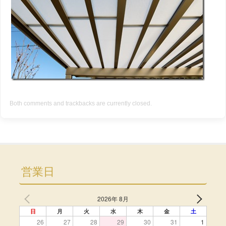
Both comments and trackbacks are currently closed.
営業日
2026年 8月
日
月
火
水
木
金
土
26
27
28
29
30
31
1