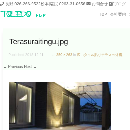
長野 026-266-9522
松本|塩尻 0263-31-0656
お問合せ
ブログ
TOP
会社案内
Terasuraitingu.jpg
Published
2018-12-11
at
350 × 263
in
広いタイル貼りテラスの外構。
← Previous
Next →