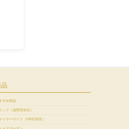
商品
すすめ商品
ロック（浅間溶岩石）
ァイヤーサイド（FIRESIDE）
ィーズガーデン