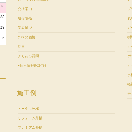
15
会社案内
ブ
22
通信販売
表
29
業者選び
ガ
5
外構の価格
樹
動画
カ
よくある質問
ポ
●個人情報保護方針
カ
水
軽
施工例
テ
トータル外構
リフォーム外構
プレミアム外構