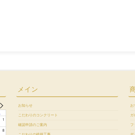
メイン
お知らせ
お
土
こだわりのコンクリート
ガ
1
確認申請のご案内
フ
8
こだわりの植栽工事
デ