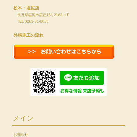
松本・塩尻店
長野県塩尻市広丘野村2163 １F
TEL 0263-31-0656
外構施工の流れ
メイン
お知らせ