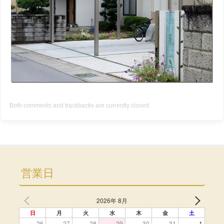
Both comments and trackbacks are currently closed.
営業日
2026年 8月
日
月
火
水
木
金
土
26
27
28
29
30
31
1