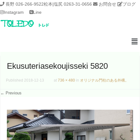
長野 026-266-9522
松本|塩尻 0263-31-0656
お問合せ
ブログ
Instagram
Line
Ekusuteriasekoujisseki 5820
Published
2018-12-13
at
736 × 480
in
オリジナル門柱のある外構。
← Previous