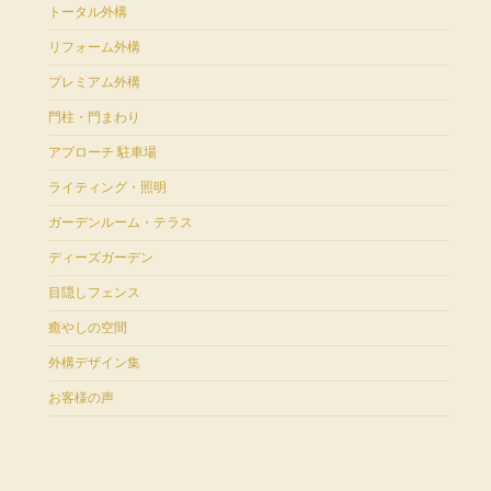
トータル外構
リフォーム外構
プレミアム外構
門柱・門まわり
アプローチ 駐車場
ライティング・照明
ガーデンルーム・テラス
ディーズガーデン
目隠しフェンス
癒やしの空間
外構デザイン集
お客様の声