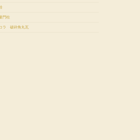
栓
量門柱
コラ 破砕角丸瓦