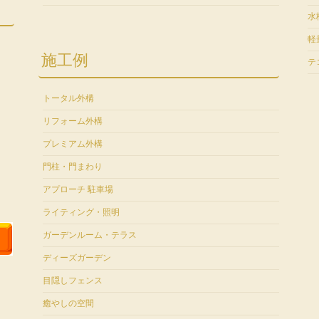
水
軽
施工例
テ
トータル外構
リフォーム外構
プレミアム外構
門柱・門まわり
アプローチ 駐車場
ライティング・照明
ガーデンルーム・テラス
ディーズガーデン
目隠しフェンス
癒やしの空間