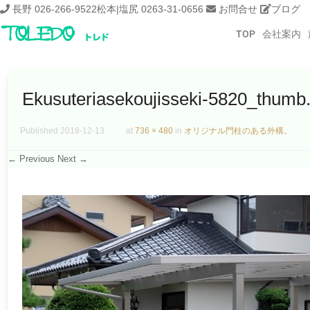
長野 026-266-9522
松本|塩尻 0263-31-0656
お問合せ
ブログ
TOP
会社案内
Ekusuteriasekoujisseki-5820_thumb.
Published
2018-12-13
at
736 × 480
in
オリジナル門柱のある外構。
← Previous
Next →