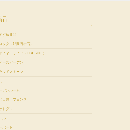
商品
すすめ商品
ロック（浅間溶岩石）
ァイヤーサイド（FIRESIDE）
ィーズガーデン
ラッドストーン
札
ーデンルーム
脂目隠しフェンス
ットダル
ール
ーポート