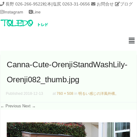
長野 026-266-9522
松本|塩尻 0263-31-0656
お問合せ
ブログ
Instagram
Line
Canna-Cute-OrenjiStandWashLily-
Orenji082_thumb.jpg
Published
2018-12-13
at
760 × 508
in
明るい感じの洋風外構。
← Previous
Next →