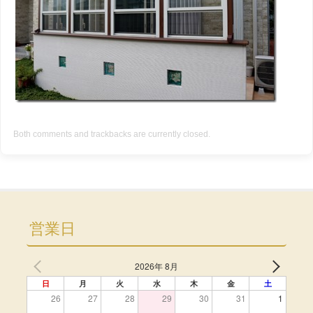
Both comments and trackbacks are currently closed.
営業日
2026年 8月
日
月
火
水
木
金
土
26
27
28
29
30
31
1