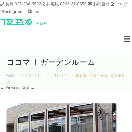
長野 026-266-9522
松本|塩尻 0263-31-0656
お問合せ
ブログ
Instagram
Line
ココマⅡ ガーデンルーム
Published
2018-12-14
at
374 × 244
in
庭で楽しく過ごせるエクステリ
ア。
← Previous
Next →