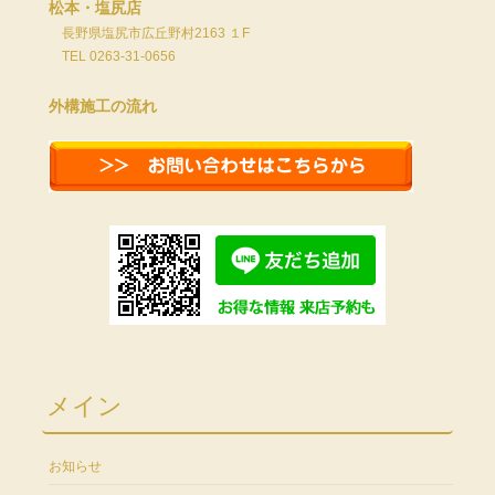
松本・塩尻店
長野県塩尻市広丘野村2163 １F
TEL 0263-31-0656
外構施工の流れ
メイン
お知らせ