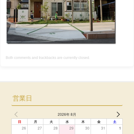
Both comments and trackbacks are currently closed.
営業日
2026年 8月
日
月
火
水
木
金
土
26
27
28
29
30
31
1