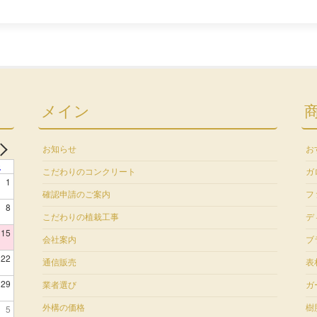
メイン
お知らせ
お
土
こだわりのコンクリート
ガ
1
確認申請のご案内
フ
8
こだわりの植栽工事
デ
15
会社案内
ブ
22
通信販売
表
29
業者選び
ガ
5
外構の価格
樹