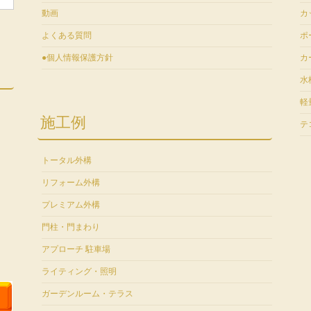
動画
カ
よくある質問
ポ
●個人情報保護方針
カ
水
軽
施工例
テ
トータル外構
リフォーム外構
プレミアム外構
門柱・門まわり
アプローチ 駐車場
ライティング・照明
ガーデンルーム・テラス