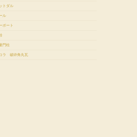
ットダル
ール
ーポート
栓
量門柱
コラ 破砕角丸瓦