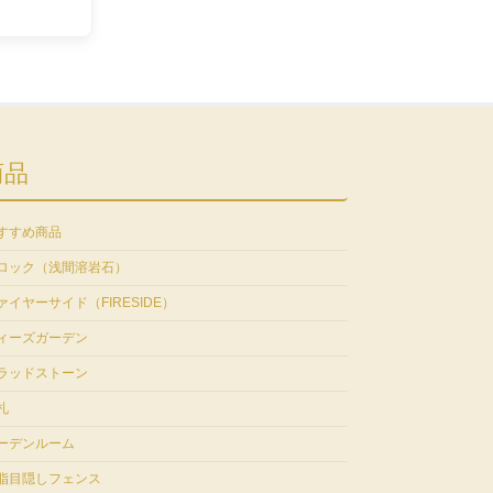
商品
すすめ商品
ロック（浅間溶岩石）
ァイヤーサイド（FIRESIDE）
ィーズガーデン
ラッドストーン
札
ーデンルーム
脂目隠しフェンス