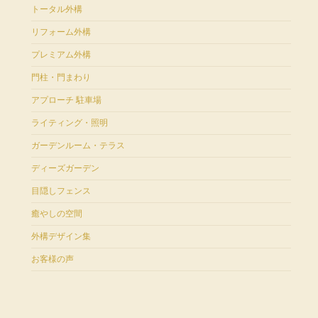
トータル外構
リフォーム外構
プレミアム外構
門柱・門まわり
アプローチ 駐車場
ライティング・照明
ガーデンルーム・テラス
ディーズガーデン
目隠しフェンス
癒やしの空間
外構デザイン集
お客様の声