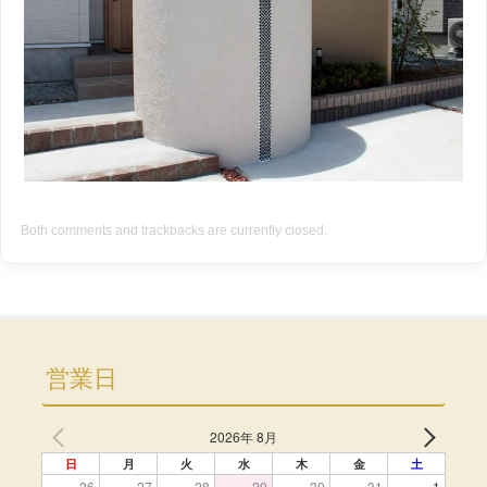
Both comments and trackbacks are currently closed.
営業日
2026年 8月
日
月
火
水
木
金
土
26
27
28
29
30
31
1