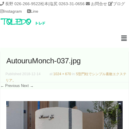
長野 026-266-9522
松本|塩尻 0263-31-0656
お問合せ
ブログ
Instagram
Line
AutouruMonch-037.jpg
Published
2018-12-14
at
1024 × 670
in
S型門柱でシンプル素敵エクステ
リア。
← Previous
Next →