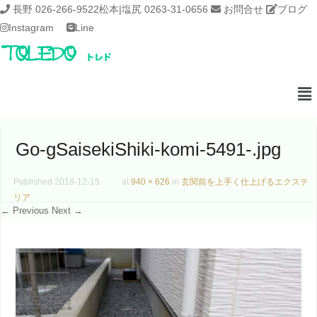
長野 026-266-9522
松本|塩尻 0263-31-0656
お問合せ
ブログ
Instagram
Line
Go-gSaisekiShiki-komi-5491-.jpg
Published
2018-12-15
at
940 × 626
in
玄関前を上手く仕上げるエクステ
リア
← Previous
Next →