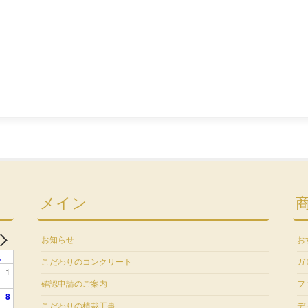
メイン
お知らせ
お
土
こだわりのコンクリート
ガ
1
確認申請のご案内
フ
8
こだわりの植栽工事
デ