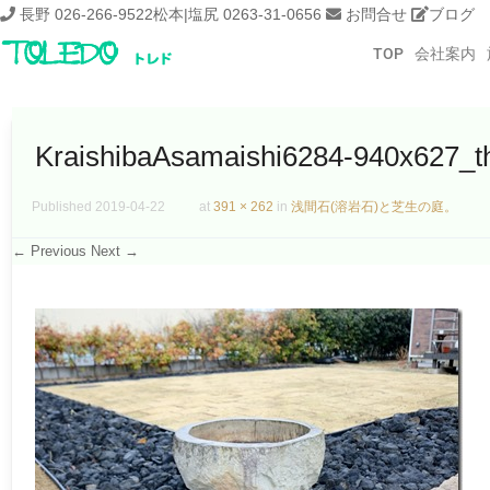
長野 026-266-9522
松本|塩尻 0263-31-0656
お問合せ
ブログ
TOP
会社案内
KraishibaAsamaishi6284-940x627_t
Published
2019-04-22
at
391 × 262
in
浅間石(溶岩石)と芝生の庭。
← Previous
Next →