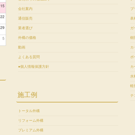
15
会社案内
ブ
22
通信販売
表
29
業者選び
ガ
5
外構の価格
樹
動画
カ
よくある質問
ポ
●個人情報保護方針
カ
水
軽
施工例
テ
トータル外構
リフォーム外構
プレミアム外構