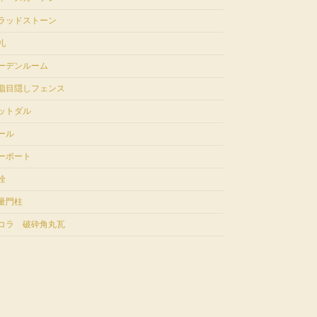
ラッドストーン
札
ーデンルーム
脂目隠しフェンス
ットダル
ール
ーポート
栓
量門柱
コラ 破砕角丸瓦