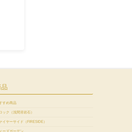
商品
すすめ商品
ロック（浅間溶岩石）
ァイヤーサイド（FIRESIDE）
ィーズガーデン