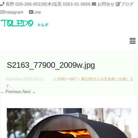
長野 026-266-9522
松本|塩尻 0263-31-0656
お問合せ
ブログ
Instagram
Line
S2163_77900_2009w.jpg
Published
2019-05-25
at
1000 × 667
in
第12回大人の文化祭に出展しま
す。
← Previous
Next →