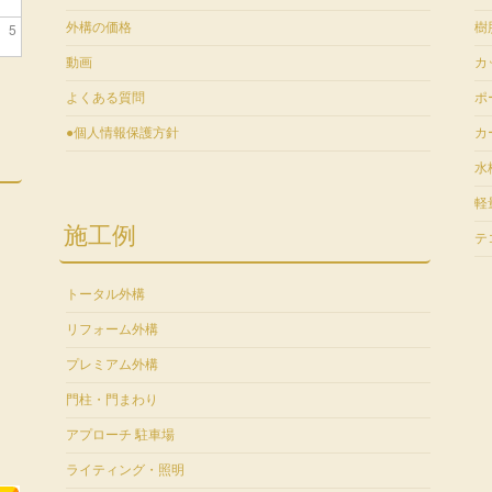
5
外構の価格
樹
動画
カ
よくある質問
ポ
●個人情報保護方針
カ
水
軽
施工例
テ
トータル外構
リフォーム外構
プレミアム外構
門柱・門まわり
アプローチ 駐車場
ライティング・照明