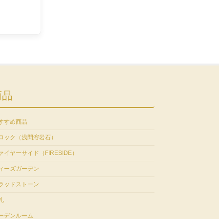
商品
すすめ商品
ロック（浅間溶岩石）
ァイヤーサイド（FIRESIDE）
ィーズガーデン
ラッドストーン
札
ーデンルーム