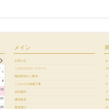
メイン
お知らせ
お
土
こだわりのコンクリート
ガ
1
確認申請のご案内
フ
8
こだわりの植栽工事
デ
15
会社案内
ブ
22
通信販売
表
29
業者選び
ガ