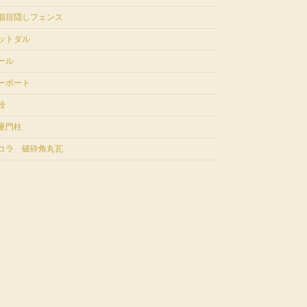
脂目隠しフェンス
ットダル
ール
ーポート
栓
量門柱
コラ 破砕角丸瓦