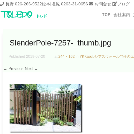
長野 026-266-9522
松本|塩尻 0263-31-0656
お問合せ
ブログ
TOP
会社案内
SlenderPole-7257-_thumb.jpg
Published
2019-07-20
at
244 × 162
in
YKKapルシアスウォール門柱の
← Previous
Next →