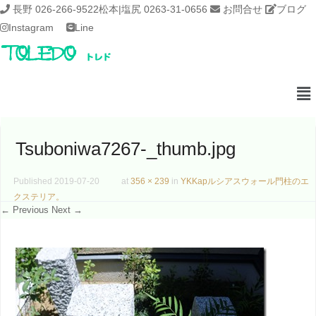
長野 026-266-9522
松本|塩尻 0263-31-0656
お問合せ
ブログ
Instagram
Line
Tsuboniwa7267-_thumb.jpg
Published
2019-07-20
at
356 × 239
in
YKKapルシアスウォール門柱のエ
クステリア。
← Previous
Next →