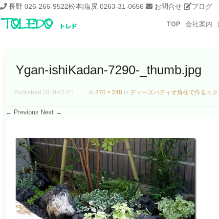
長野 026-266-9522
松本|塩尻 0263-31-0656
お問合せ
ブログ
TOP
会社案内
Ygan-ishiKadan-7290-_thumb.jpg
Published
2019-07-21
at
370 × 248
in
ディーズパティオ角柱で作るエク
← Previous
Next →