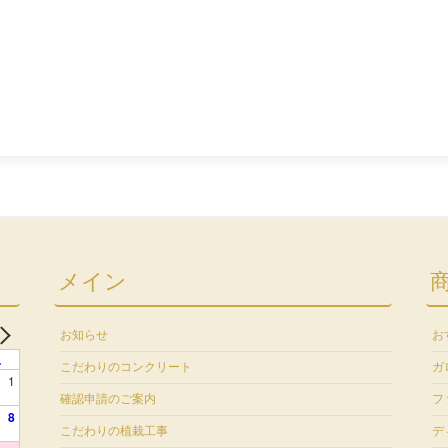
メイン
お知らせ
お
土
こだわりのコンクリート
ガ
1
確認申請のご案内
フ
8
こだわりの植栽工事
デ