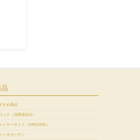
商品
すすめ商品
ロック（浅間溶岩石）
ァイヤーサイド（FIRESIDE）
ィーズガーデン