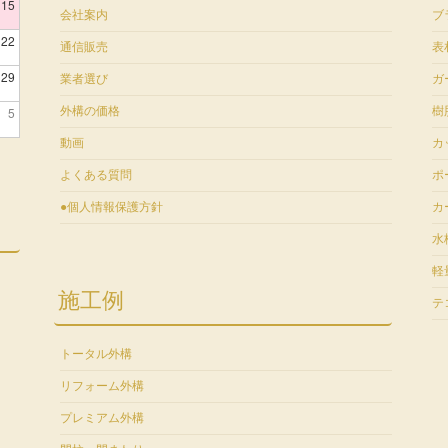
15
会社案内
ブ
22
通信販売
表
29
業者選び
ガ
5
外構の価格
樹
動画
カ
よくある質問
ポ
●個人情報保護方針
カ
水
軽
施工例
テ
トータル外構
リフォーム外構
プレミアム外構