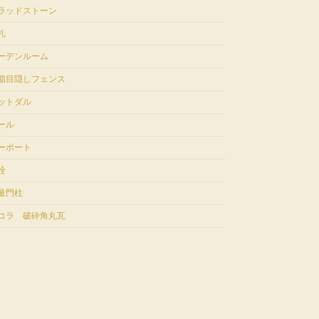
ラッドストーン
札
ーデンルーム
脂目隠しフェンス
ットダル
ール
ーポート
栓
量門柱
コラ 破砕角丸瓦